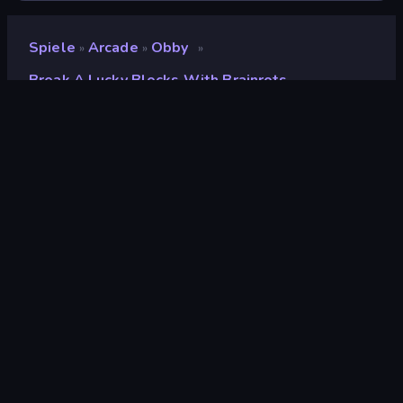
Spiele
Arcade
Obby
»
»
»
Break A Lucky Blocks With Brainrots
Break a Lucky Blocks with
Brainrots
Entwickler
Square Dino
Bewertung
8,6
(
basierend auf den letzten 6 Monaten
)
Veröffentlicht
April 2026
Spiel-Engine
Unity 2022
Plattformen
Browser (Desktop, Mobilgerät,
Tablet), CrazyGames App (iOS,
Android)
Orientierung
Querformat