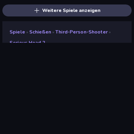
Weitere Spiele anzeigen
Spiele
Schießen
Third-Person-Shooter
»
»
»
Serious Head 2
Serious Head 2
Entwickler
justaliendev
Bewertung
9,0
(
basierend auf den letzten 6 Monaten
)
Veröffentlicht
Juli 2024
Spiel-Engine
Unity 2023
Plattformen
Browser (Desktop, Mobilgerät,
Tablet), CrazyGames App (iOS,
Android)