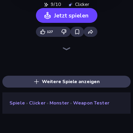
9/10
Clicker
Jetzt spielen
127
The MachinEGG
Farm Ring Idle
Human Clicker: Grow Organs
Block Wall Destroyer
Idle Mining Empire
Gear Factory
Conveyor Idle
Capybara Clicker
Crusher Clicker
Babel Tower
Planet Clicker 2
Gun Bounce Idle
Revolution Idle X
BitCoiner
Ragdoll Factory Idle
Black Hole Idle
Mine Clicker
Italian Brainrot Clicker Game
Weitere Spiele anzeigen
Spiele
Clicker
Monster
Weapon Tester
»
»
»
Weapon Tester