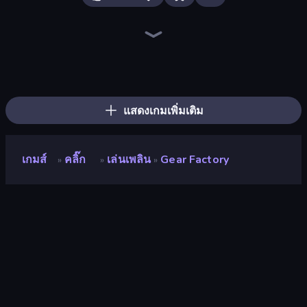
Merge Tools - Merge and Dig
Pumpkin Defense: Merge Cannon
Human Clicker: Grow Organs
Crusher Clicker
Farm Ring Idle
Ragdoll Factory Idle
The MachinEGG
Land Explorers: Merge & Build
Black Hole Idle
Merge & Fight
BitCoiner
Money Ping Pong
Idle Mining Empire
Sandbox: Particle World
Gun Bounce Idle
Blast Miner
Alchemy: Merge Elements
BloomGuard
แสดงเกมเพิ่มเติม
เกมส์
คลิ๊ก
เล่นเพลิน
Gear Factory
»
»
»
Gear Factory
นักพัฒนา
low effort inc
คะแนน
9.2
(
อ้างอิงจากข้อมูล 6 เดือนที่ผ่านมา
)
ปล่อยแล้ว
เมษายน 2569
อัพเดทล่าสุด
กรกฎาคม 2569