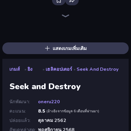
Bloxd.io
Ragdoll Archers
EvoWars.io
Veck.io
Piece of Cake: Merge and Bake
Racing Limits
Traffic Rider
Mahjongg Solitaire
Screw Out: Bolts and Nuts
Words of Wonders
Piles of Mahjong
Designville: Merge & Design
Miniblox
Stickman Clash
Space Waves
SkillWarz
Fortzone Battle Royale
Arrow Escape
แสดงเกมเพิ่มเติม
เกมส์
ยิง
เฮลิคอปเตอร์
Seek And Destroy
»
»
»
Seek and Destroy
นักพัฒนา
oneru220
คะแนน
8.5
(
อ้างอิงจากข้อมูล 6 เดือนที่ผ่านมา
)
ปล่อยแล้ว
ตุลาคม 2562
อัพเดทล่าสุด
พฤศจิกายน 2568