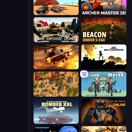
Warzone Armor
Archer Master 3D: Castle Defense
FPV War Kamikaze Drone
Beacon Under Siege
Heli Military Base
Battlecruisers
Feudal Wars
Bank Heist
Bomber XXL
Destructors Online