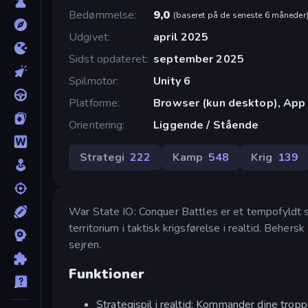
Bedømmelse
9,0
(
baseret på de seneste 6 måneder
Udgivet
april 2025
Sidst opdateret
september 2025
Spilmotor
Unity 6
Platforme
Browser (kun desktop), App 
Orientering
Liggende / Stående
Strategi
222
Kamp
548
Krig
139
War State IO: Conquer Battles er et tempofyldt str
territorium i taktisk krigsførelse i realtid. Behe
sejren.
Funktioner
Strategispil i realtid: Kommander dine tropp