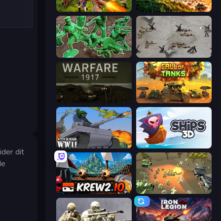
Redcoats.io
Artillery Vs Tanks
Soldiers - Capture and Control!
Warfare 1944
Warfare 1917
Call of Tanks
Stickman WW2
Ships 3D
ider dit
de
Krew.io
WW1 Battle Simulator