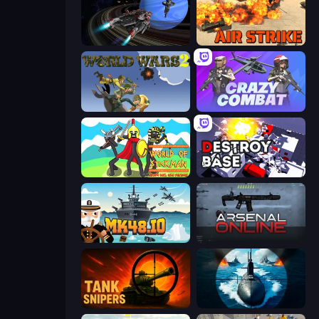
Starbase Gunship
Air Strike
World Wars 2
Crazy Combat
World of Stickman Classic RTS
Destroy Base
Mk48.io
Arsenal Online
Tank Snipers
Ships Battlefield 3D