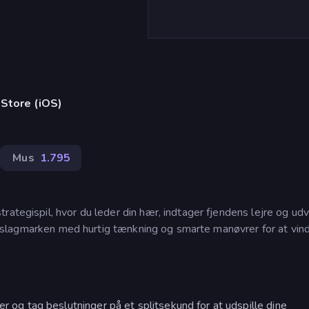
)
Store (iOS)
Mus
1.795
ategispil, hvor du leder din hær, indtager fjendens lejre og udv
rsk slagmarken med hurtig tænkning og smarte manøvrer for at vin
er og tag beslutninger på et splitsekund for at udspille dine