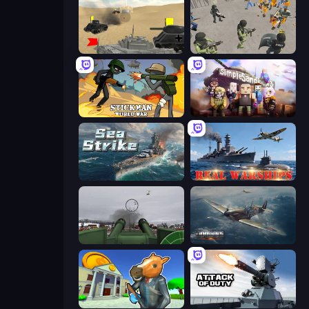
Tanks Battlefield: Desert
Battle Simulator: Prison & Police
Stickman World War
Simple Sandbox 3
Sea Strike
Real Warships
Flakmeister
Dogfight
Bank Robbery 3
Attack of Duty