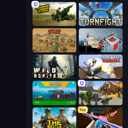
Modern Cannon Strike
Turnfight
Army Base Of America
North Kingdom: Siege Castle
Wild Hunter 3D
Plane Crash Ragdoll Simulator
Tanks 2D: Tank Wars
Stickman History Battle
Top