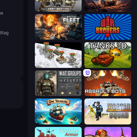
Army Warfare
Iron Legion
æn
ndtag
Battle Fleet World
War Brokers
1941 Frozen Front
Tanks 3D
War Groups
Assault Bots
One Treasure
Mortar Squad