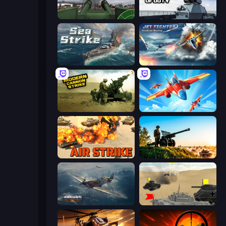
Flakmeister
Attack of Duty
Sea Strike
Jet Fighter Airplane Racing
Modern Cannon Strike
Pilot Royale: Battlegrounds
Air Strike
Artillery Vs Tanks
Dogfight
Tanks Battlefield: Desert