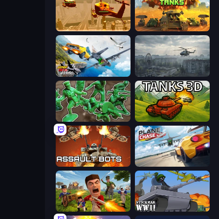
Seek and Destroy
Call of Tanks
Jump Into The Plane
Free Rally: Pripyat
Soldiers - Capture and Control!
Tanks 3D
Assault Bots
Plane Chase
Redcoats.io
Stickman WW2