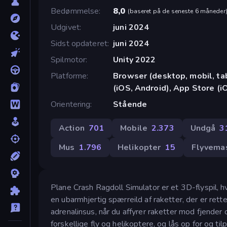
Bedømmelse
8,0
(
baseret på de seneste 6 måneder
Udgivet
juni 2024
Sidst opdateret
juni 2024
Spilmotor
Unity 2022
Platforme
Browser (desktop, mobil, t
(iOS, Android), App Store (i
Orientering
Stående
Action
701
Mobile
2.373
Undgå
3
Mus
1.796
Helikopter
15
Flyvema
Plane Crash Ragdoll Simulator er et 3D-flyspil, hv
en ubarmhjertig spærreild af raketter, der er rette
adrenalinsus, når du affyrer raketter mod fjende
forskellige fly og helikoptere, og lås op for og ti