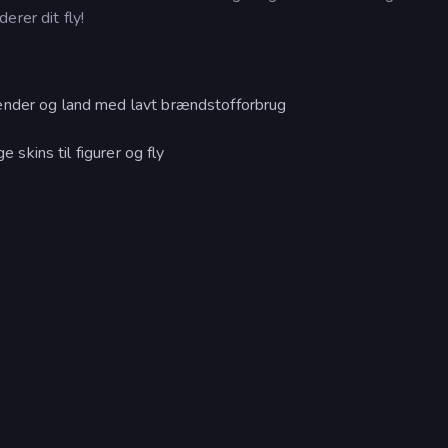
erer dit fly!
ender og land med lavt brændstofforbrug
e skins til figurer og fly