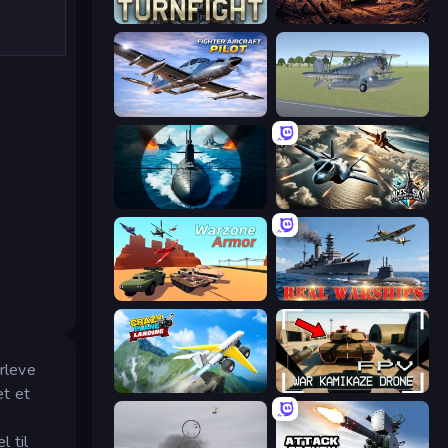
Turnfight
Iron Legion
Fighter Aircraft Pilot
3D Flight Simulator
Ships Battlefield 3D
Aces of the Sky: Epic Dogfights
Warzone Armor
Real Warships
erleve
Crazy Plane Landing
FPV War Kamikaze Drone
et et
l til