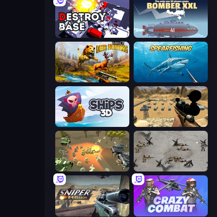
Destroy Base
Bomber XXL
Jungle Deer Hunting
Spearfishing
Ships 3D
Ghost Sniper
WW1 Battle Simulator
Warfare 1944
Sniper Mission
Crazy Combat