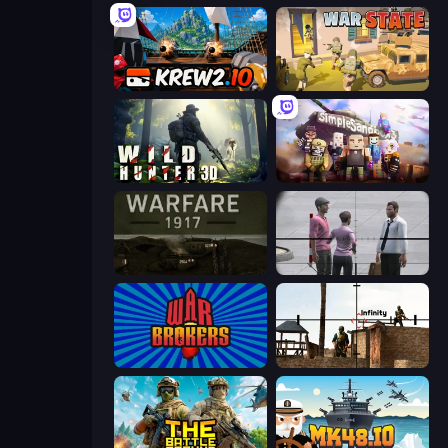
Krew.io
War State IO: Conquer Battles
Wild Hunter 3D
Simple Sandbox 3
Warfare 1917
Sniper Assassin - Government Agent
War Brokers
Lethal Sniper 3D: Army Soldier