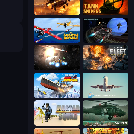
Heli Military Base
Tank Snipers
Air Battle Royale: Sky Blitz
Starbase Gunship
Space Battle
Battle Fleet World
Ship Ramp Jumping
Idle Airline Tycoon
Mortar Squad
SNIPER