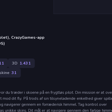
)
ablet), CrazyGames-app
OS)
11
3D
1.431
skine
31
or du træder i skoene på en frygtløs pilot. Din mission er at ov
t mod dit fly. På trods af sin tilsyneladende enkelhed giver spill
r og navigerer gennem en forræderisk himmel. Tag kontrol over
lpas unikke skins. Dit mål er at navigere gennem den farlige himme