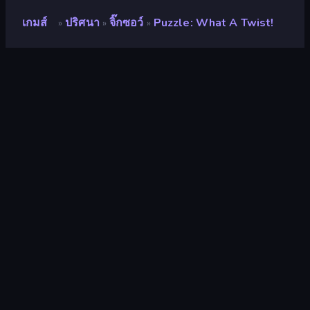
เกมส์
ปริศนา
จิ๊กซอว์
Puzzle: What A Twist!
»
»
»
Puzzle: What a Twist!
นักพัฒนา
Apkko Decher
คะแนน
7.6
(
อ้างอิงจากข้อมูล 6 เดือนที่ผ่านมา
)
ปล่อยแล้ว
มกราคม 2568
เอ็นจิ้นเกม
HTML5
แพลตฟอร์ม
เบราว์เซอร์ (เดสก์ท็อป มือถือ แท็บเล็ต),
แอป CrazyGames (iOS, Android)
ปฐมนิเทศ
ภูมิประเทศ
ปริศนา
564
Mobile
2,347
จิ๊กซอว์
11
คลาสสิค
74
Relaxing
239
ตรรกะ
454