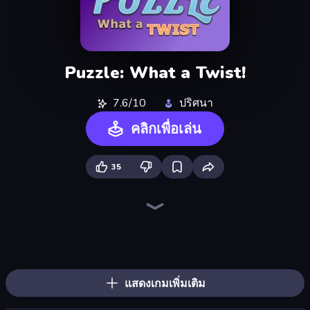
Puzzle: What a Twist!
7.6/10
ปริศนา
คลิกเพื่อเล่น
35
Piles of Mahjong
Skydom
Piece of Cake: Merge and Bake
Arrow Escape
Skydom: Reforged
Mahjongg Solitaire
Screw Out: Bolts and Nuts
Mahjong Puzzle: Tile Match
Match Arena
Favorite Puzzles
Candy Riddles
Tasty Match: Mahjong Pairs
Goods Triple Match 3D
Color Tap: Coloring by Numbers
Wood Block Journey
Mahjong Unlimited
Forgotten Treasure 2
Butterfly Shimai
แสดงเกมเพิ่มเติม