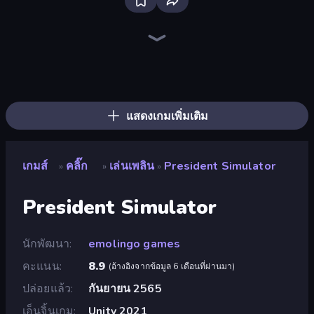
Merge & Steal Brainrot
The MachinEGG
Farm Ring Idle
Brainrot Merge & Fight
Block Wall Destroyer
Race Clicker: Tap Tap Game
Italian Brainrot Clicker Game
Idle Mining Empire
Human Clicker: Grow Organs
Capybara Clicker
MineTap Merge Clicker
Gear Factory
Gun Bounce Idle
Conveyor Idle
Block Build Destroyer
Street Life
Crusher Clicker
Strange Cats
แสดงเกมเพิ่มเติม
เกมส์
คลิ๊ก
เล่นเพลิน
President Simulator
»
»
»
President Simulator
นักพัฒนา
emolingo games
คะแนน
8.9
(
อ้างอิงจากข้อมูล 6 เดือนที่ผ่านมา
)
ปล่อยแล้ว
กันยายน 2565
เอ็นจิ้นเกม
Unity 2021