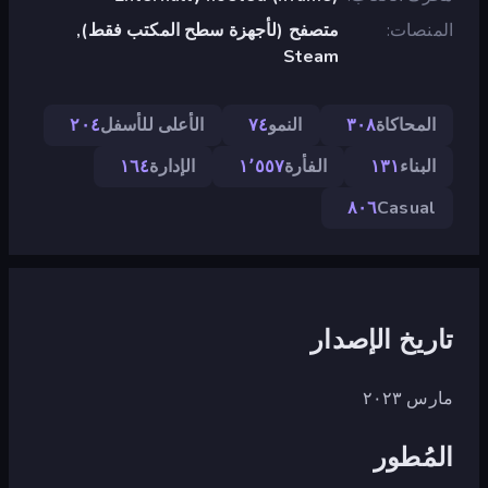
المنصات
متصفح (لأجهزة سطح المكتب فقط),
Steam
المحاكاة
٣٠٨
النمو
٧٤
الأعلى للأسفل
٢٠٤
البناء
١٣١
الفأرة
١٬٥٥٧
الإدارة
١٦٤
٨٠٦
Casual
تاريخ الإصدار
مارس ٢٠٢٣
المُطور