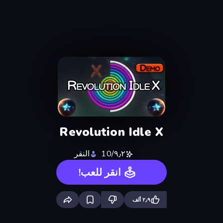
Revolution Idle X
٩٫٢/10
النقر
انقر للعب!
٢٫٩ ألف