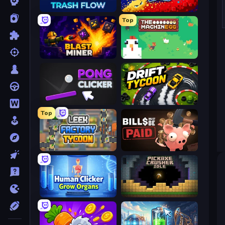
Trash Flow
Liquid Swarm
Top
Blast Miner
The MachinEGG
Pong Clicker
Drift Tycoon
Top
Leek Factory Tycoon
Bills Must Be Paid
Human Clicker: Grow Organs
Pickaxe Crusher Idle