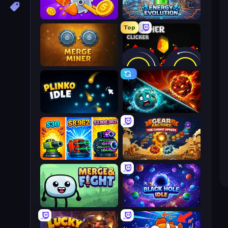
Farm Ring Idle
Energy Evolution
Top
Merge Miner
Crusher Clicker
Plinko Idle
PlanetCrush 2
Pumpkin Defense: Merge Cannon
Gear Factory
Merge & Fight
Black Hole Idle