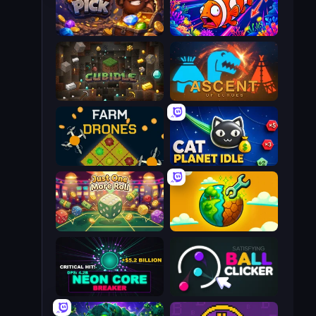
Lucky Pick
Fish Catch Idle
Cubidle
Ascent of Echoes
Farm Drones
Cat Planet Idle
Just One More Roll
Land Explorers: Merge & Build
Neon Core Breaker
Satisfying Ball Clicker