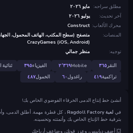
مطلق سراحه
مايو ٢٠٢٦
آخر تحديث
يوليو ٢٠٢٦
محرك الألعاب
Construct
المنصات
متصفح (سطح المكتب، الهاتف المحمول، الجهاز
CrazyGames (iOS, Android)
توجيه
منظر جمالي
النقر
٣٦٥
Mobile
٢٬٣٦٩
الفيزياء
٣٩٥
ثنائية ا
تراكمية
٤١٩
راغدول
٦٠
الخمول
٤٨٧
أنشئ خط إنتاج الدمى الخرقاء الفوضوي الخاص بك!
في
لعبة Ragdoll Factory
، كل قطرة مهمة. أطلق الدمى، وأشع
بترقية خط الإنتاج الخاص بك وأتمتته وتحسينه.
💥 أضف دبابيس، وعزز قوتك، وضاعف أرباحك