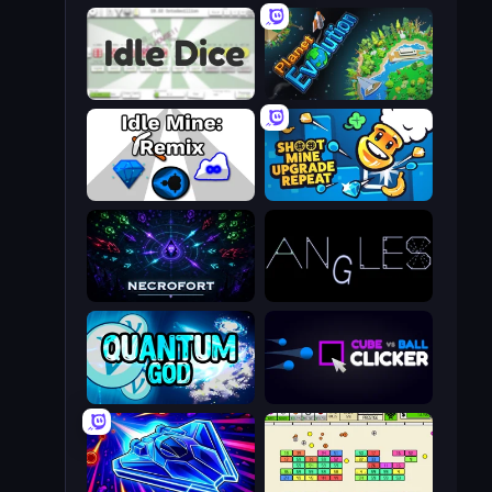
Idle Dice
Planet Evolution: Idle Clicker
Idle Mine: Remix
Shoot Mine Upgrade Repeat
Necrofort
Angles
Quantum God
Cube vs Ball Clicker