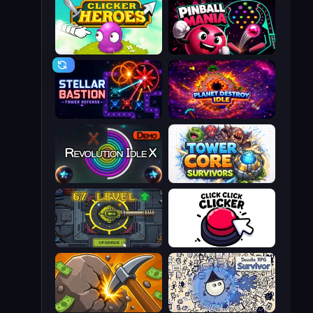
Clicker Heroes
Pinball Mania
Stellar Bastion
Planet Destroy Idle
Revolution Idle X
Tower Core Survivors
Tank Evolution
Click Click Clicker
Mine Clicker
Doodle RPG Survivor