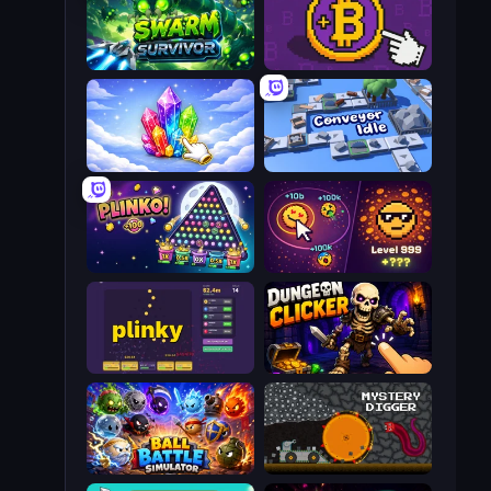
Swarm Survivor
Money Maker
Crystalia Idle Clicker
Conveyor Idle
PLINKO!
Dominate All Shapes
Plinky
Dungeon Clicker
Ball Battle Simulator
Mystery Digger