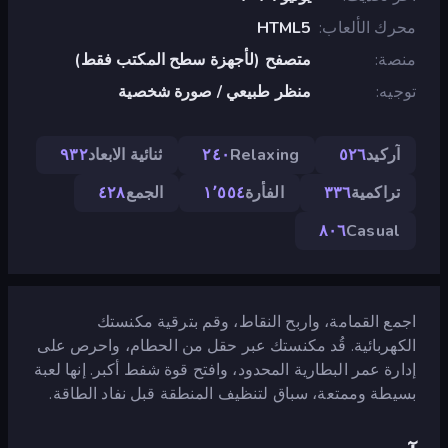
محرك الألعاب
HTML5
منصة
متصفح (لأجهزة سطح المكتب فقط)
توجيه
منظر طبيعي / صورة شخصية
آركيد
٥٢٦
Relaxing
٢٤٠
ثنائية الابعاد
٩٣٢
تراكمية
٣٣٦
الفأرة
١٬٥٥٤
الجمع
٤٢٨
٨٠٦
Casual
اجمع القمامة، واربح النقاط، وقم بترقية مكنستك
الكهربائية. قُد مكنستك عبر حقل من الحطام، واحرص على
إدارة عمر البطارية المحدود، وافتح قوة شفط أكبر. إنها لعبة
بسيطة وممتعة، سباق لتنظيف المنطقة قبل نفاد الطاقة.