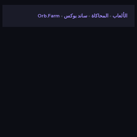
الألعاب
المحاكاة
ساند بوكس
Orb.Farm
»
»
»
Orb.Farm
تقييم
٩٫٠
(
استنادًا إلى الأشهر الستة الماضية
)
مطلق سراحه
مارس ٢٠٢١
محرك الألعاب
HTML5
المنصات
متصفح (سطح المكتب، الهاتف المحمول،
الجهاز اللوحي), تطبيق CrazyGames
(iOS, Android)
توجيه
منظر جمالي
المحاكاة
٣٠٦
ساند بوكس
٢٣
بيكسل
٢١٠
Relaxing
٢٣٩
ثنائية الابعاد
٩٣١