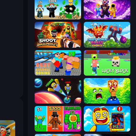
Obby Tycoon Build the City
Obby - BrainWave
Shoot Brainrot
Obby Bomb Blast For Pets
Obby: Ragdoll Boxing
Lucky Block
Obby: +1 to Spaceflight Altitude
Save Memerots: Acid Lava lake
Obby Brainrot Merge
Obby Cards: The Legend Hunt