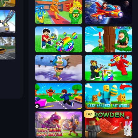
Obby: Hide and Seek, Battle Royale
Catch Brainrots From Bosses
Obby Space Challenge: Starships
arts
Break a Lucky Egg Brainrots
Steal Beanstalk for Brainrots
Obby: Car Crash Sandbox
BrainZombie Log Escape
Break a Lucky Blocks with Brainrots
Robby: Cross the Road for Brainrot
Obby Sprunki: Pet World
Top
Obby Miner: Boss Battle
Grow A Garden | Growden.io