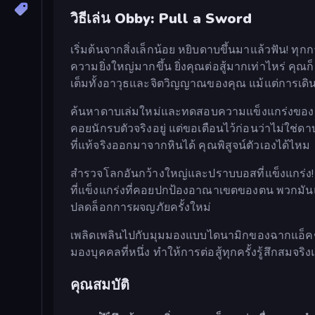
วิธีเล่น Obby: Pull a Sword
เริ่มต้นจากสิ่งเล็กน้อย หยิบดาบขึ้นมาแล้วฟัน! ท
ความยิ่งใหญ่มากขึ้น ยิ่งคุณต่อสู้มากเท่าไหร่ คุณก็
เต็มทั้งอาวุธและจิตวิญญาณของคุณ แม้แต่การเดินทา
ค้นหาดาบเล่มใหม่และทดสอบความแข็งแกร่งของคุ
คอยนักรบตัวจริงอยู่ แต่ขอเตือนไว้ก่อนว่าไม่ใช่ดาบ
ที่แท้จริงออกมาจากหินได้ คุณพิสูจน์ตัวเองได้ไหม
สำรวจโลกอันกว้างใหญ่และปราบบอสที่แข็งแกร่ง! ด
ที่แข็งแกร่งที่คอยปกป้องอาณาเขตของตน พวกมัน
ปลดล็อกการผจญภัยครั้งใหม่
เพลิดเพลินไปกับมุมมองแบบไดนามิกของฉากแอ็คชัน
มองบุคคลที่หนึ่ง ทำให้การต่อสู้ทุกครั้งรู้สึกสมจริ
คุณสมบัติ