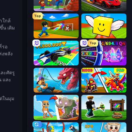
Obby: +1 Click Wall Breaker
Obby: +1 Speed Car Escape
Top
าใกล้
ึ้น เติม
Baseball For Brainrot
Lucky Brainrot Blocks Online
Top
ี่รอ
ห่งพลัง
Obby Car Challenge: Drive
Meeland.io
ละศัตรู
น และ
Fish It Now
Battle of Knights: Robby and Dragons
ต่ในมุม
Brainrot Evolution
Dig and Descend: Obby Mine