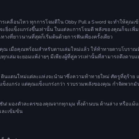
ุกการเคลื่อนไหว ทุกการโจมตีใน Obby Pull a Sword จะทำให้คุณเข้
จะยิ่งแข็งแกร่งขึ้นเท่านั้น ในแต่ละการโจมตี พลังของคุณก็จะเพิ่มข
งที่ยาวนานที่สุดก็เริ่มต้นด้วยการฟันเพียงครั้งเดียว
ณ เมื่อคุณพร้อมสำหรับดาบเล่มใหม่แล้ว ให้ท้าทายดาบโบราณท
ทุกเล่มจะยอมแพ้ง่ายๆ มีเพียงผู้ที่คู่ควรเท่านั้นที่สามารถดึงดาบแ
ินแดนใหม่แต่ละแห่งจะนำมาซึ่งความท้าทายใหม่ ศัตรูที่ดุร้าย แ
แข็งแกร่ง แต่คุณแข็งแกร่งกว่า รวบรวมพลังของคุณ กำจัดพวกมั
! มองตัวละครของคุณจากทุกมุม ทั้งด้านบน ด้านล่าง หรือแม้แ
งและเข้มข้น