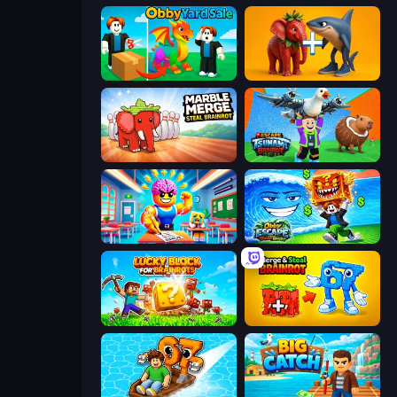
Obby Yard Sale
Brainrot Evolution: 2048 Merge Fight
Marble Merge: Steal Brainrot Game
Escape Tsunami Brainrot
Obby: Dumb or Genius IQ Test
Obby Escape from Tsunami Brainrot
Lucky Blocks for Brainrots
Merge & Steal Brainrot