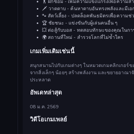
🏋️ ฝึกซ้อม - เพิ่มความแข็งแกร่งเพื่อความสำ
🗡️ วาดดาบ - ค้นหาดาบอันทรงพลังและมีเอ
🐾 สัตว์เลี้ยง - ปลดล็อคพันธมิตรเพื่อความช่ว
🏆 ชัยชนะ - แข่งขันกับผู้เล่นคนอื่น ๆ
💥 ต่อสู้กับบอส - ทดสอบทักษะของคุณในการต่อ
🌍 สถานที่ใหม่ - สำรวจโลกที่ไม่ซ้ำใคร
เกมเพิ่มเติมเช่นนี้
สนุกสนานไปกับเกมต่างๆ ในหมวดเกมคลิกเกอร์ขอ
จากสิ่งเล็กๆ น้อยๆ สร้างพลังงาน และขยายอาณา
ประหลาด
อัพเดทล่าสุด
08 ม.ค. 2569
วิดีโอเกมเพลย์