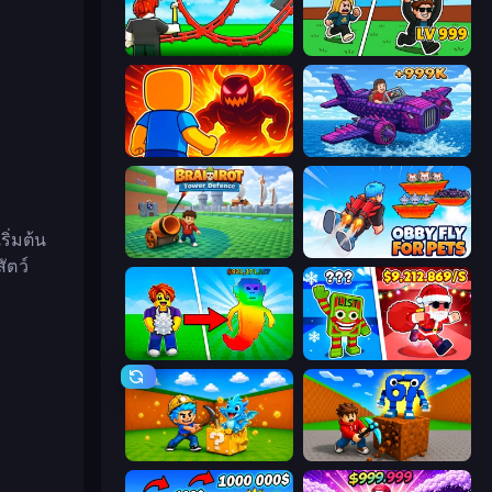
Build a Rollercoaster: Simulator
Brainrot Arena Online
Obby: Legendary Dragon
Obby Plane Power Challenge: Fly
ริ่มต้น
Brainrot Tower Defence
Obby Fly For Pets
ัตว์
Collect Brainrot Egg
Plants vs Brain Zombies
Escape Cave For Brainrot
Obby: Break Rocks For Brainrots