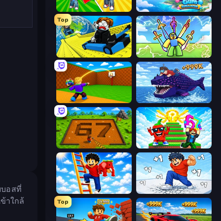
Obby: Gym Simulator, Escape
Bubble Gum Simulator
Top
Cart Ride Danger Mount
Obby vs Brainrot
Throw a Lucky Block
Obby Fish Challenge: Ride
Obby: Dig Brainrots
Run and Jump for Brainrot
บอสที่
Ladder to Brainhot: Climb
Break a Skyscraper
ข้าใกล้
Top