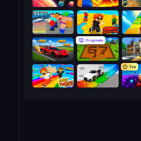
Obby: +1 to Spaceflight Altitude
Obby: Legendary Dragon
Obby: Ragdoll Boxing
Obby: Mini-Games
Originals
Obby: +1 Speed Car Escape
Obby: Dig Brainrots
Top
Obby: Parkour with Ragdoll
Obby: Supercar Race on Keyboard
Obby: D