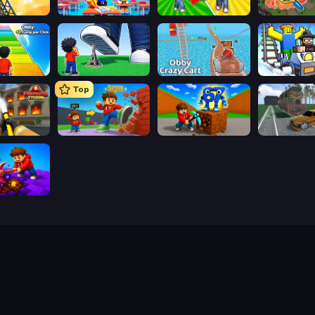
Obby: The Royal Race
Obby: Dumb or Genius IQ Test
Obby: Gym Simulator, Escape
Obby: +1 Jump per Click
Obby: Click and Grow
Obby: Crazy Cart
Obby: Ride C
Top
Obby: Firefighter Tycoon
Obby: +1 Click Wall Breaker
Obby: Break Rocks For Brainrots
ig Down