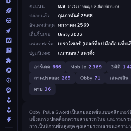
คะแนน
8.9
(
อ้างอิงจากข้อมูล 6 เดือนที่ผ่านมา
)
ปล่อยแล้ว
กุมภาพันธ์ 2568
อัพเดทล่าสุด
มกราคม 2569
เอ็นจิ้นเกม
Unity 2022
แพลตฟอร์ม
เบราว์เซอร์ (เดสก์ท็อป มือถือ แท็บเล
ปฐมนิเทศ
แนวนอน / แนวตั้ง
อาร์เคด
666
Mobile
2,369
3มิติ
1,4
ลานประลอง
265
Obby
71
เล่นเพลิน
ดาบ
36
Obby: Pull a Sword เป็นเกมแอคชั่นแบบคลิกเกอร์
แข็งแกร่ง ปลดล็อกความสามารถใหม่ และรวบรวมสัต
การเป็นนักรบขั้นสูงสุด คุณสามารถเอาชนะความท