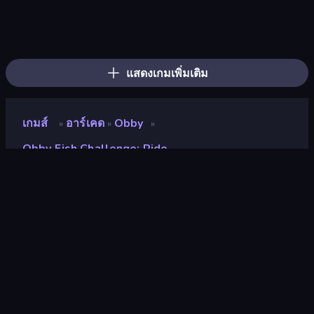
Bubble Gum Simulator
Cart Ride Danger Mount
Break a Skyscraper
Obby Plane Power Challenge: Fly
Obby: +1 to Spaceflight Altitude
Fish It Now
Obby: Gym Simulator, Escape
Obby Car Challenge: Drive
Obby vs Brainrot
Obby: +1 Speed Car Escape
Build a Rollercoaster: Simulator
Dig and Descend: Obby Mine
Obby Tycoon Build the City
Obby Space Challenge: Starships
Battle of Knights: Robby and Dragons
Obby: Click and Grow
Brainrot Tower Defence
Obby: Ragdoll Boxing
แสดงเกมเพิ่มเติม
เกมส์
อาร์เคด
Obby
»
»
»
Obby Fish Challenge: Ride
Obby Fish Challenge: Ride
นักพัฒนา
Serbull
คะแนน
9.1
(
อ้างอิงจากข้อมูล 6 เดือนที่ผ่านมา
)
ปล่อยแล้ว
กุมภาพันธ์ 2569
อัพเดทล่าสุด
มีนาคม 2569