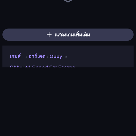
Cart Ride Danger Mount
Bubble Gum Simulator
Obby Car Challenge: Drive
Obby Fish Challenge: Ride
Break a Skyscraper
Obby Plane Power Challenge: Fly
Obby: +1 to Spaceflight Altitude
Build a Rollercoaster: Simulator
Obby Space Challenge: Starships
Obby: Gym Simulator, Escape
Obby Tycoon Build the City
Fish It Now
Dig and Descend: Obby Mine
Obby: Ragdoll Boxing
Obby vs Brainrot
Obby: Click and Grow
Battle of Knights: Robby and Dragons
Race Clicker: Tap Tap Game
แสดงเกมเพิ่มเติม
เกมส์
อาร์เคด
Obby
»
»
»
Obby: +1 Speed Car Escape
Obby: +1 Speed Car
Escape
นักพัฒนา
Boar Band
คะแนน
9.0
(
อ้างอิงจากข้อมูล 6 เดือนที่ผ่านมา
)
ปล่อยแล้ว
เมษายน 2569