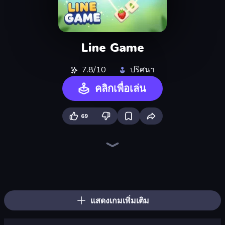
Line Game
7.8/10
ปริศนา
คลิกเพื่อเล่น
69
Piles of Mahjong
Piece of Cake: Merge and Bake
Arrow Escape
Screw Out: Bolts and Nuts
Skydom
Goods Triple Match 3D
Mahjongg Solitaire
Yarn Fever! Unravel Puzzle
Arrow Escape: Puzzle
Pixel Blast
Skydom: Reforged
Tap Away Story
Mahjong Puzzle: Tile Match
Coffee Color Blocks
Sushi Puzzle
Color Water Sort 3D
Tap Gallery
Car OUT! Jam Parking Puzzle
แสดงเกมเพิ่มเติม