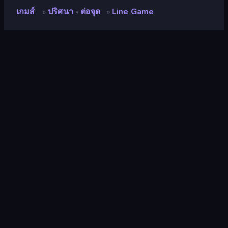
เกมส์
ปริศนา
ต่อจุด
Line Game
»
»
»
Line Game
คะแนน
7.8
(
อ้างอิงจากข้อมูล 6 เดือนที่ผ่านมา
)
ปล่อยแล้ว
ตุลาคม 2568
อัพเดทล่าสุด
ธันวาคม 2568
เอ็นจิ้นเกม
Cocos
แพลตฟอร์ม
เบราว์เซอร์ (เดสก์ท็อป มือถือ แท็บเล็ต),
แอป CrazyGames (iOS, Android)
ปฐมนิเทศ
ภาพเหมือน
ปริศนา
566
ต่อจุด
64
Mobile
2,357
Relaxing
242
2 มิติ
935
หนู
1,557