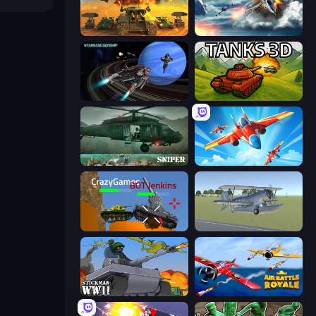
Call of Tanks
Jet Fighter Airplane Racing
Starbase Gunship
Tanks 3D
SNIPER
Pilot Royale: Battlegrounds
Plated Glory
3D Flight Simulator
Stickman WW2
Air Battle Royale: Sky Blitz