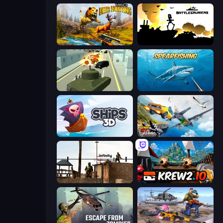
Jungle Deer Hunting
Battlecruisers
Secret Agent James
Spearfishing
Ships 3D
Jump Into The Plane
Lethal Sniper 3D: Army Soldier
Krew.io