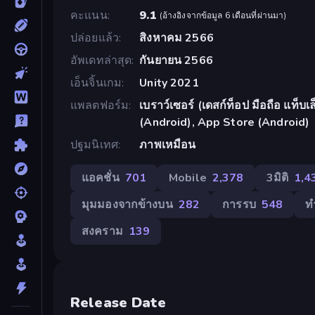
คะแนน
9.1
(
อ้างอิงจากข้อมูล 6 เดือนที่ผ่านมา
)
ปล่อยแล้ว
สิงหาคม 2566
อัพเดทล่าสุด
กันยายน 2566
เอ็นจิ้นเกม
Unity 2021
แพลตฟอร์ม
เบราว์เซอร์ (เดสก์ท็อป มือถือ แท็
(Android), App Store (Android)
ปฐมนิเทศ
ภาพเหมือน
แอคชั่น
701
Mobile
2,378
3มิติ
1,4
มุมมองจากข้างบน
282
การรบ
548
ท
สงคราม
139
Release Date