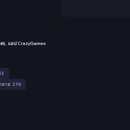
บเล็ต), แอป CrazyGames
32
ำลาย
270