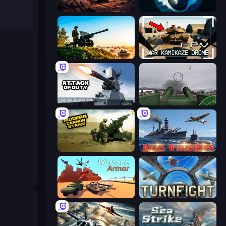
Iron Legion
Ships Battlefield 3D
Artillery Vs Tanks
FPV War Kamikaze Drone
Attack of Duty
Flakmeister
Modern Cannon Strike
Real Warships
Warzone Armor
Turnfight