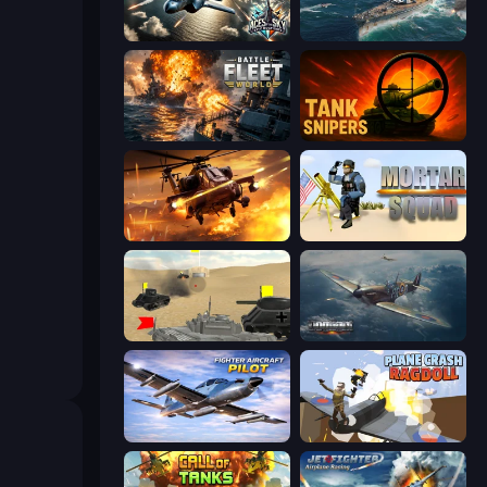
Aces of the Sky: Epic Dogfights
Sea Strike
Battle Fleet World
Tank Snipers
Heli Military Base
Mortar Squad
Tanks Battlefield: Desert
Dogfight
Fighter Aircraft Pilot
Plane Crash Ragdoll Simulator