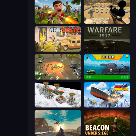
Redcoats.io
Ghost Sniper
War State IO: Conquer Battles
Warfare 1917
WW1 Battle Simulator
Tanks 2D: Tank Wars
1941 Frozen Front
Ship Ramp Jumping
Grandfather Road Chase: Shooter
Beacon Under Siege