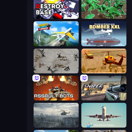
Destroy Base
Soldiers - Capture and Control!
Crazy Plane Landing
Bomber XXL
Warfare 1944
Seek and Destroy
Assault Bots
Sniper Mission
Free Rally: Pripyat
Idle Airline Tycoon