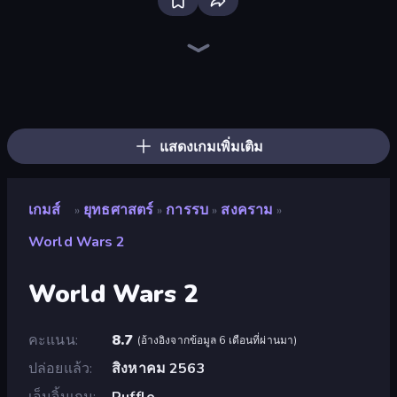
Tower Swap
City Takeover
Tower Battle
TimeWarriors
Age of Heroes
Evo Gears
Tower Defense Clash
Idle Medieval Tower Defense
Dungeons and Bags
Battle Arena
Last Bastion
AOD - Art Of Defense
Age Of Arms
Kingdom Rush
Cursed Treasure 2
Idle Zombie Wave: Survivors
Fortress Merge
Raid Heroes: Total War
แสดงเกมเพิ่มเติม
เกมส์
ยุทธศาสตร์
การรบ
สงคราม
»
»
»
»
World Wars 2
World Wars 2
คะแนน
8.7
(
อ้างอิงจากข้อมูล 6 เดือนที่ผ่านมา
)
ปล่อยแล้ว
สิงหาคม 2563
เอ็นจิ้นเกม
Ruffle