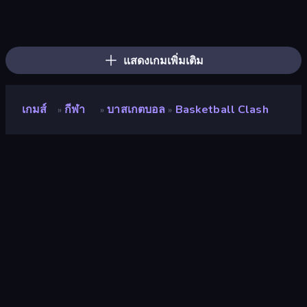
Table Tennis World Tour
Basketball Skills
Hoop World 3D
Basketball Superstars
Archery World Tour
Basket Battle
Basketball Stars
Smash Badminton
8 Ball Pool
Power Badminton
ESPN Arcade Baseball
8 Ball Billiards Classic
Mini Golf Club
Basketball Legends 2020
Tap-Tap Shots
Archers Arena
100 Meters Race
Basketball Orbit
แสดงเกมเพิ่มเติม
เกมส์
กีฬา
บาสเกตบอล
Basketball Clash
»
»
»
Basketball Clash
นักพัฒนา
Mirra Games
คะแนน
8.9
(
อ้างอิงจากข้อมูล 6 เดือนที่ผ่านมา
)
ปล่อยแล้ว
กรกฎาคม 2566
อัพเดทล่าสุด
กรกฎาคม 2566
เอ็นจิ้นเกม
HTML5
แพลตฟอร์ม
เบราว์เซอร์ (เดสก์ท็อป มือถือ แท็บเล็ต),