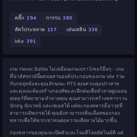
คลิ๊ก
294
การรบ
380
สัตว์ประหลาด
137
เล่นเพลิน
336
Idle
391
เกม Heroic Battle ไม่เหมือนเกมเบราว์เซอร์อื่นๆ - เกม
ที่น่าอัศจรรย์นี้ผสมผสานองค์ประกอบของเกม idle ร่วม
กับกลยุทธ์และคุณลักษณะ RTS คุณควบคุมปราสาท
และคุณจะต้องสร้างกองทัพและฝึกฝนเพื่อทำลายฝูงมอน
สเตอร์ที่พยายามทำลายคุณ คุณสามารถสร้างทหารราบ
นักธนู นักเวทย์ และเซเลสได้ แต่ละกองทหารมีอาวุธที่
สามารถอัพเกรดได้ คุณยังสามารถเพิ่มเลือดของกอง
ทหารเพื่อให้พวกเขาทนต่อความเสียหายได้มากขึ้น
กองทหารของคุณจะเปิดตัวและโจมตีโดยอัตโนมัติ แต่