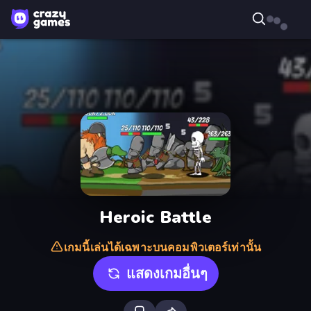
Heroic Battle
เกมนี้เล่นได้เฉพาะบนคอมพิวเตอร์เท่านั้น
แสดงเกมอื่นๆ