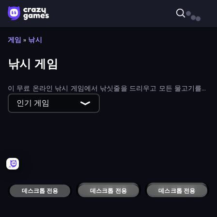
게임
»
낚시
낚시 게임
이 무료 온라인 낚시 게임에서 낚싯줄을 드리우고 모든 물고기를
잡아보세요! 낚싯대가 필요 없습니다.
인기 게임
Real Fishing Simulator
Fish Orbit
Ice Fishing
Penguin Restaurant
Big Catch
Idle Fishing
Catty's Fishing Day
Fishing.io
Fishing Clicker 3D
Beach Business
Fishland
Word Fishing
Diver Hero
데스크톱 전용
All Out
데스크톱 전용
Forest Spirit: Farm & Fight
Captains Idle
데스크톱 전용
Fisherman Life
데스크톱 전용
데스크톱 전용
Underwater Hunting