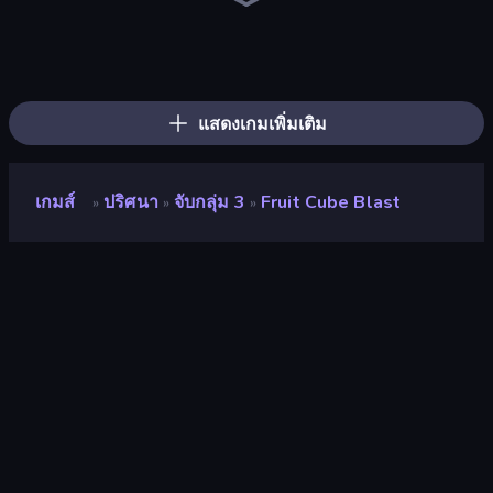
Piles of Mahjong
Skydom
Piece of Cake: Merge and Bake
Skydom: Reforged
Arrow Escape
Mahjongg Solitaire
Wood Block Journey
Block Blaster
Screw Out: Bolts and Nuts
Match Arena
Tasty Match: Mahjong Pairs
TenTrix
Mahjong Puzzle: Tile Match
Diamond Dungeon: Match 3
Candy Riddles
Forgotten Treasure 2
Little Fox: Bubble Spinner Pop
Tile Match 3 Puzzle: Mahjong
แสดงเกมเพิ่มเติม
เกมส์
ปริศนา
จับกลุ่ม 3
Fruit Cube Blast
»
»
»
Fruit Cube Blast
นักพัฒนา
RV
คะแนน
8.2
(
อ้างอิงจากข้อมูล 6 เดือนที่ผ่านมา
)
ปล่อยแล้ว
พฤษภาคม 2566
อัพเดทล่าสุด
มิถุนายน 2566
เอ็นจิ้นเกม
HTML5