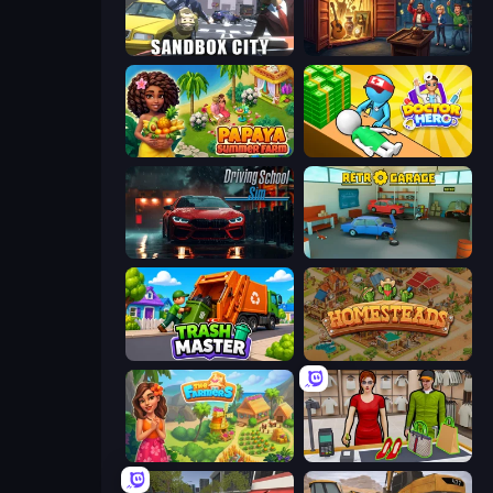
Sandbox City
Container Auction
Papaya Summer Farm
Doctor Hero
Driving School Simulator
Retro Garage
Trash Master
Homesteads: Dream Farm
The Farmers
Shop Master 3D