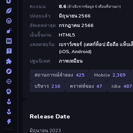
คะแนน
8.6
(
อ้างอิงจากข้อมูล 6 เดือนที่ผ่านมา
)
ปล่อยแล้ว
มิถุนายน 2566
อัพเดทล่าสุด
กรกฎาคม 2566
เอ็นจิ้นเกม
HTML5
แพลตฟอร์ม
เบราว์เซอร์ (เดสก์ท็อป มือถือ แท็
(iOS, Android)
ปฐมนิเทศ
ภาพเหมือน
สถานการณ์จำลอง
425
Mobile
2,369
บริหาร
216
คราฟท์ของ
47
Idle
487
Release Date
มิถุนายน 2023