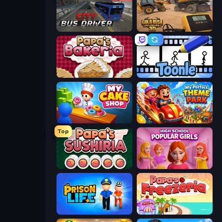
City Bus Driver
Gold Rush: Gold Simulator 3D
Papa's Bakeria
Toonle
My Cake Shop
My Perfect Theme Park
Top
Papa's Sushiria
High School Popular Girls
Prison Life
Papa's Freezeria