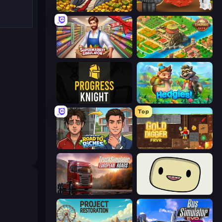
Idle Billionaire Tycoon
Grow A Garden | Growden.io
Supermarket Simulator: Store Manager
Empire City
Progress Knight
Hedgies
Top
Life Simulator: Road to Riches
Gold Digger FRVR
Truck Simulator: European Roads
SuperWEIRD