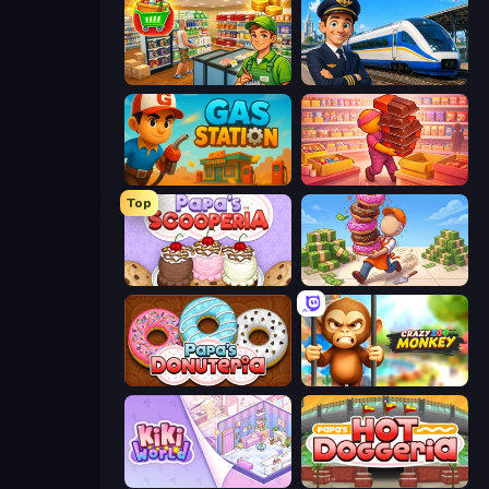
Supermarket Simulator: Desert
Idle Train Empire Tycoon
Gas Station
Candy Packing Store
Top
Papa's Scooperia
Donut Place
Papa's Donuteria
Crazy Zoo Monkey
KiKi World
Papa's Hot Doggeria