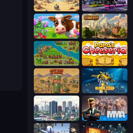
Project Restoration
Bus Simulator: EVO
Country Life Meadows
Steam City
City Idle
Papa's Cheeseria
Army Base Of America
Global City
SuperCity 3D
MMA Manager 2