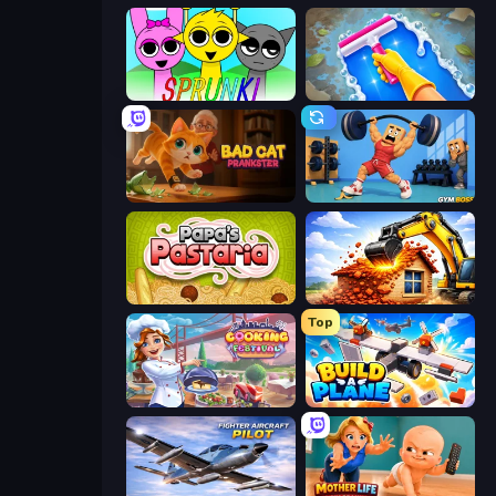
Sprunki
Hotel Rush: Merge Story
Bad Cat Prankster
Gym Boss
Papa's Pastaria
City Constructor
Top
Cooking Festival
Build A Plane