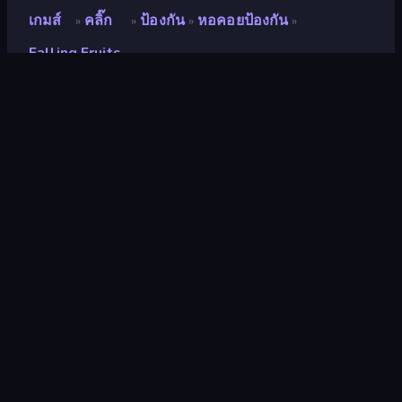
เกมส์
คลิ๊ก
ป้องกัน
หอคอยป้องกัน
»
»
»
»
Falling Fruits
Falling Fruits
นักพัฒนา
LeimurGames
คะแนน
8.3
(
อ้างอิงจากข้อมูล 6 เดือนที่ผ่านมา
)
ปล่อยแล้ว
กันยายน 2564
เอ็นจิ้นเกม
HTML5
แพลตฟอร์ม
เบราว์เซอร์ (เดสก์ท็อป มือถือ แท็บเล็ต),
แอป CrazyGames (iOS, Android)
ปฐมนิเทศ
ภูมิประเทศ
คลิ๊ก
294
หอคอยป้องกัน
92