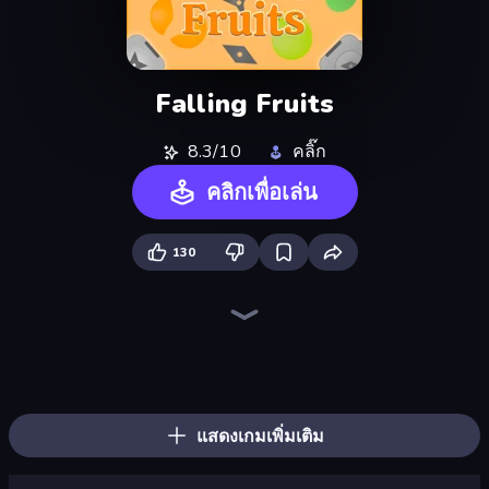
Falling Fruits
8.3/10
คลิ๊ก
คลิกเพื่อเล่น
130
The MachinEGG
Farm Ring Idle
Idle Mining Empire
Human Clicker: Grow Organs
Gear Factory
Conveyor Idle
Capybara Clicker
Block Wall Destroyer
Crusher Clicker
Babel Tower
Planet Clicker 2
Revolution Idle X
Gun Bounce Idle
BitCoiner
Mine Clicker
Black Hole Idle
Ragdoll Factory Idle
Money Maker Idle
แสดงเกมเพิ่มเติม