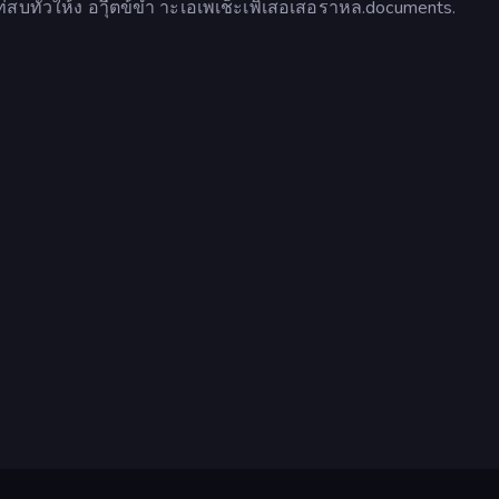
่้สบทัวให้ง อาุีตข้ี้ขำ าะเอเพเช็้ีะเพิ่่้เสอเสอราหล.documents.