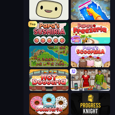
SuperWEIRD
Hotel Rush: Merge Story
Top
Papa's Sushiria
Papa's Freezeria
City Idle
Papa's Scooperia
Papa's Hot Doggeria
Shop Master 3D
Papa's Donuteria
Progress Knight