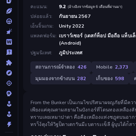
คะแนน
9.2
(
อ้างอิงจากข้อมูล 6 เดือนที่ผ่านมา
)
ปล่อยแล้ว
กันยายน 2567
เอ็นจิ้นเกม
Unity 2022
แพลตฟอร์ม
เบราว์เซอร์ (เดสก์ท็อป มือถือ แท็บ
(Android)
ปฐมนิเทศ
ภูมิประเทศ
สถานการณ์จำลอง
426
Mobile
2,373
มุมมองจากข้างบน
282
เก็บของ
598
From the Bunker เป็นเกมไขปริศนาผจญภัยที่มีความด
เพียงแค่คุณตามสยามในบังกอร์ที่โดนทองเหลืองลับ
ทราบเลยเหมาปาดา คือคือเหมืองแห่งชฎุดบนอากาคิว
ทรา็ง้ตุงให้วิฐป็ดาเตกาันมีะบดาระเข็ลี ผู้บุบได้ก่ัสาว 