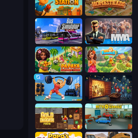
Gas Station
Homesteads: Dream Farm
Bus Simulator: EVO
MMA Manager 2
Papaya Summer Farm
The Farmers
Gym Boss
Container Auction
Gold Digger FRVR
Retro Garage