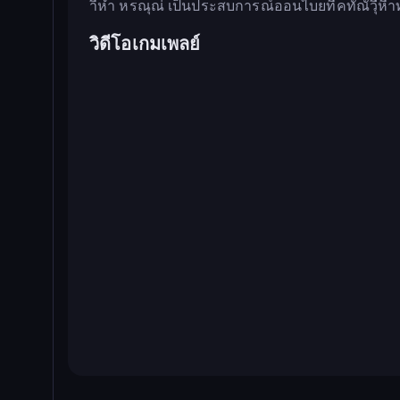
าี้หำ หรณุณ่
เป็นประสบการณ์ออนไบยที่ึ้คทัณัวีุ่หี่าท
วิดีโอเกมเพลย์