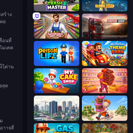
Trash Master
Global City
มสร้าง
โดย
Supermarket Simulator: Store Manager
Truck Simulator: European Roads
่อนที่
อไมเคต
Prison Life
My Perfect Theme Park
็ไฺด่าน
ยสุด
My Cake Shop
Candy Packing Store
SuperCity 3D
Donut Place
กม
อาาจสี่