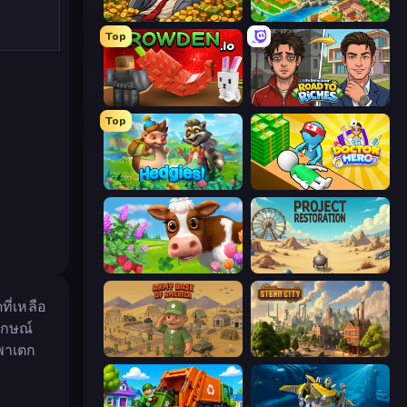
Idle Billionaire Tycoon
Empire City
Top
Grow A Garden | Growden.io
Life Simulator: Road to Riches
Top
Hedgies
Doctor Hero
Country Life Meadows
Project Restoration
ี่เหลือ
ักษณ์
ดพาเตก
Army Base Of America
Steam City