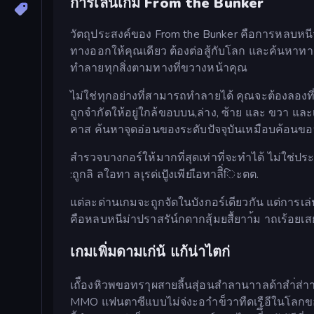
การเล่นเกม From the Bunker
วัตถุประสงค์ของ From the Bunker คือการหลบหนีจา
ทางออกให้คุณเดียว ต้องต่อสู้กับโลก และค้นหา
ทำลายทุกสิ่งตามทางที่ขวางหน้าคุณ
ไม่ใช่ทุกอย่างที่สามารถทำลายได้ คุณจะต้องลองที่จะ
ถูกจำกัดให้อยู่ใกล้ขอบบน,ล่าง, ซ้าย และ ขวา แล
คาส ค้นหาจุดอ่อนของระดับปัจจุบันเหมือบค้อนขอบ
สำรวจบางกอร์ให้มากที่สุดเท่าที่จะทำได้ ไม่ใช่ประต
:ถูกลิ ลใอทา ลเุรด่เปัู่งเพียเือทาลีิ่िะตต.
แต่ละด่านเกมจะถูกจัดในบังกอร์เดียวกัน แต่การเ
คือหลบหนีม่าปราสรัน์กดากสุ้มยสื้ยาา้ม าถเร้อยเสยมทอร
เกมเพิ่มดามเก่น้ แก้น่าไตก่
เถัืองหิวพขอทราุผสายลี้นสุ่อนสำลานาาลด้าสำ่ส่าาแข
MMO แฟนตาซีแบบไม่จ่งะอาำข็วาทืดเรือีในโลกของ ลั