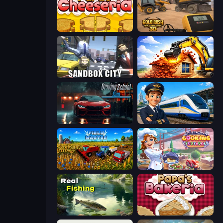
Papa's Cheeseria
Gold Rush: Gold Simulator 3D
Sandbox City
City Constructor
Driving School Simulator
Idle Train Empire Tycoon
Field Master
Cooking Festival
Real Fishing Simulator
Papa's Bakeria