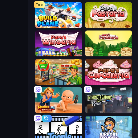
Top
Build A Plane
Papa's Pastaria
Papa's Wingeria
Papa's Pancakeria
Supermarket Simulator: Desert
Papas Cupcakeria
Mother Life Simulator: Prank
Internet and Gaming Cafe Simulator