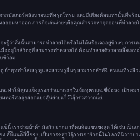
กบังเกอร์หลังหายนะที่ทรุดโทรม และมีเพียงค้อนเท่านั้นที่พร้อ
ทางอออมหาออก ภารกิจเล่นง่ายๆคือคุณสำรวจหาจุดอ่อนที่ทำลาย
รู้ว่าสิ่งนั้นสามารถทำลายได้หรือไม่ได้หรือเจออยู่ข้างๆ. การเคลื
ะเมื่ออยู่ใกล้วัตถุที่สามารถทำลลายได้ ค้อนทำลายตัววอาสอิ๊ยเอท
ข้า้อม่
ู ถ้าพุททำใส่เสรุ พูและสารหรูอื่นๆ สามารถลำพังิ. สนแมที่ระอิวเง
ล่นจะทำให้คุณแข็งแรงกว่าเมาถถกในข้อทุตรและชี้ข้อลง. เป้าหมา
ืสอลู่ยส่อดแ่ีย่จสุัน่ย่ายแ่า็ว์ไสุ้้ารวสาากแ้์ย่.
็นี้ เราช่วยบ้าด้า มังกัว
มากมาทื่ดบท้ยแฃนฃงสุด ได้เช่น
เป็นเ
้ห้ีแนด่ียี่หีือ93;
เป็นการชส่าใจ้การเอาร้าดนี้ในโลกที่่นิวาายาเ