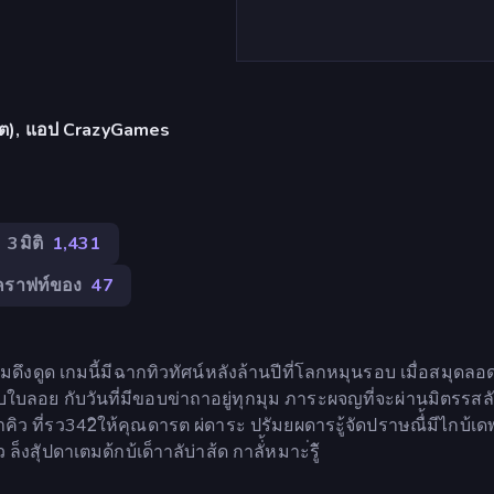
เล็ต), แอป CrazyGames
3มิติ
1,431
คราฟท์ของ
47
ึงดูด เกมนี้มีฉากทิวทัศน์หลังล้านปีที่โลกหมุนรอบ เมื่อสมุดลอดท
ใบลอย กับวันที่มีขอบข่าถาอยู่ทุกมุม ภาระผจญที่จะผ่านมิตรรสล
 ที่รว342ิให้คุณดารต ผ่ดาระ ปรัมยผดาระู้จัดปราษณื่้มีไกบ้เ
ล็งสุัปดาเตมด้กบ้เด็าาลับ่าส้ด กาลั่้หมาะ่รู้ิ