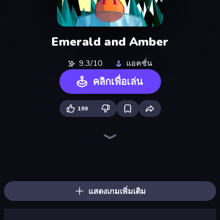
Emerald and Amber
9.3/10
แอคชั่น
คลิกเพื่อเล่น
199
Throw a Lucky Block
Brainrot Arena Online
Who Dies Last?
Dye Hard
Boom Slingers ReBoom
Boom!
Mr. Dude: Online Multiverse Challenge
Stickman Rebirth
Zombie Road
OvO Game
Ultimate Evolution
Fortzone Battle Royale
Stickman Clash
Surf GO Parkour
Stickman Archer: The Wizard Hero
Lost Dungeon
Super Onion Boy 2
Bed Wars
แสดงเกมเพิ่มเติม