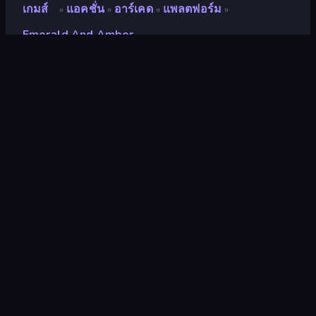
เกมส์
แอคชั่น
อาร์เคด
แพลตฟอร์ม
»
»
»
»
Emerald And Amber
Emerald and Amber
นักพัฒนา
NoaDev
คะแนน
9.3
(
อ้างอิงจากข้อมูล 6 เดือนที่ผ่านมา
)
ปล่อยแล้ว
เมษายน 2565
เอ็นจิ้นเกม
HTML5
แพลตฟอร์ม
เบราว์เซอร์ (เดสก์ท็อป มือถือ แท็บเล็ต),
แอป CrazyGames (iOS, Android)
ปฐมนิเทศ
แนวนอน / แนวตั้ง
แอคชั่น
438
พิกเซล
210
ผู้เล่น 1 คน
71
กระโดด
96
แพลตฟอร์ม
172
2 มิติ
931