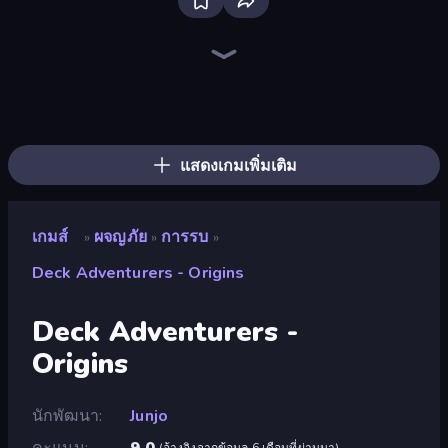
Bloxd.io
Ragdoll Archers
EvoWars.io
Veck.io
Piece of Cake: Merge and Bake
Racing Limits
Traffic Rider
Mahjongg Solitaire
Screw Out: Bolts and Nuts
Words of Wonders
Piles of Mahjong
Designville: Merge & Design
Miniblox
Space Waves
Stickman Clash
SkillWarz
Fortzone Battle Royale
Arrow Escape
แสดงเกมเพิ่มเติม
เกมส์
ผจญภัย
การรบ
»
»
»
Deck Adventurers - Origins
Deck Adventurers -
Origins
นักพัฒนา
Junjo
คะแนน
9.0
(
อ้างอิงจากข้อมูล 6 เดือนที่ผ่านมา
)