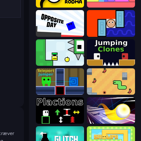
Rodha
Level EATEN!
Opposite Day
Lava and Aqua
Appel
Jumping Clones
Teleport Jumper
SSSPICY!
Plactions
Leap and Avoid 2
 kræver
og