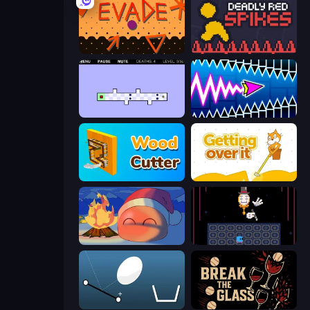
Evade
Deadly Red Spikes
World's Hardest Game 2
Wave Dash: Geometry Arrow
Wood Cutter - Saw
Getting Over It
FireBlob Winter
Just One Boss
Bouncy Egg
Break the Glass