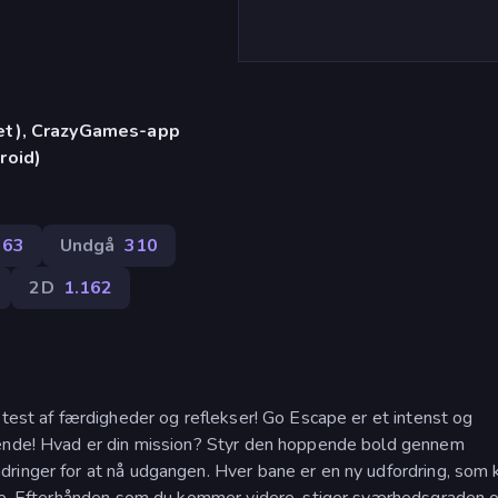
let), CrazyGames-app
roid)
363
Undgå
310
2D
1.162
 test af færdigheder og reflekser! Go Escape er et intenst og
rende! Hvad er din mission? Styr den hoppende bold gennem
dringer for at nå udgangen. Hver bane er en ny udfordring, som
leve. Efterhånden som du kommer videre, stiger sværhedsgraden 