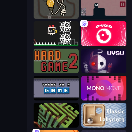
Light The Lamp
Life in the Static
Chicken and Bee
O-VOID
Hard Game 2
UVSU
There Is No Game
Mono Move
Maze Planet 3D
Classic Labyrinth 3D