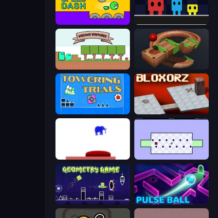
Speed Dash
Big Tall Small
Viscous Ventures
Marble Run
Towering Trials
Bloxorz
This Is The Only Level
World's Hardest Game
Geometry Game
Pulse Ball