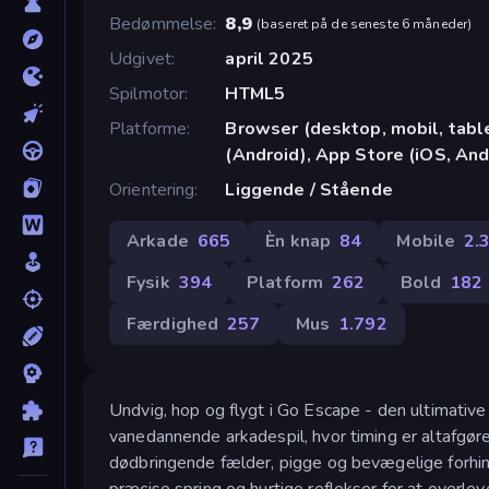
Bedømmelse
8,9
(
baseret på de seneste 6 måneder
)
Udgivet
april 2025
Spilmotor
HTML5
Platforme
Browser (desktop, mobil, tab
(Android), App Store (iOS, And
Orientering
Liggende / Stående
Arkade
665
Èn knap
84
Mobile
2.
Fysik
394
Platform
262
Bold
182
Færdighed
257
Mus
1.792
Undvig, hop og flygt i Go Escape - den ultimative
vanedannende arkadespil, hvor timing er altafgø
dødbringende fælder, pigge og bevægelige forhin
præcise spring og hurtige reflekser for at over