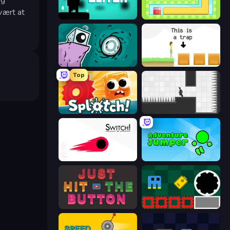
vært at
Glitch
Growmi
Tilo
The Unfair Platformer
Top
Splotch!
Rotate
Switch!
Adventure Jumper
Just Hit the Button
Jump and Hover