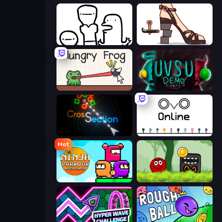
I Don't Even Know
Kakato Otoshi
Hungry Frog
UVSU Demo
Crossection
OvO.io
Hot
Ninja Parkour Multiplayer
Ball Hero Adventure: Red Bounce Ball