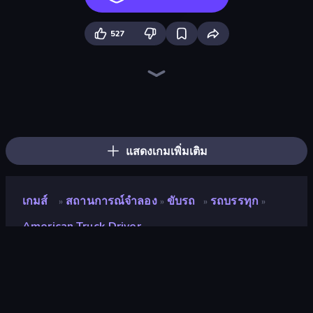
527
City Constructor
The Cargo
Hill Masters
Heavy Duty: Vehicle Zone
Field Master
Truck Simulator: Russia
Lumber Harvest: Tree Cutting Game
Boomdozer
Trucks Race
Zombie Derby: Pixel Survival
Truck Space
Farm Around
Truck Simulator Real
Just Park It 12
Home Builder 3D
Hustle & Drift in ZIL
Truck Simulator: European Roads
Harvesting Season
แสดงเกมเพิ่มเติม
เกมส์
สถานการณ์จำลอง
ขับรถ
รถบรรทุก
»
»
»
»
American Truck Driver
American Truck Driver
นักพัฒนา
Smart Raven Studio