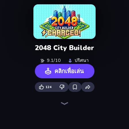
2048 City Builder
9.1/10
ปริศนา
คลิกเพื่อเล่น
124
Piece of Cake: Merge and Bake
Skydom
Piles of Mahjong
Screw Out: Bolts and Nuts
Mergest Kingdom
Land Explorers: Merge & Build
Alchemy: Merge Elements
Castle Craft
Mansion Tale: Merge Secrets
Arrow Escape
Designville: Merge & Design
Farm Merge Valley
Match Masters
Skydom: Reforged
Pixel Blast
Tropical Merge
Thief Puzzle
Nonogram Square