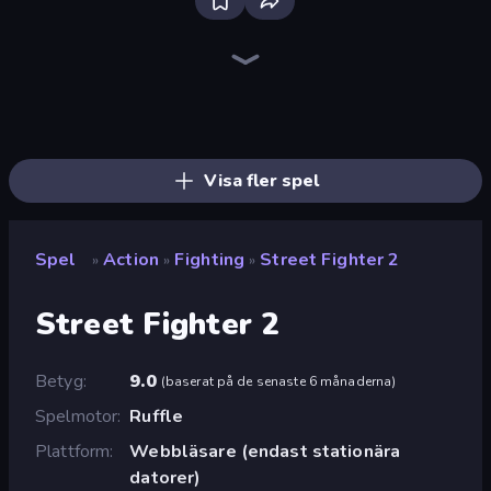
Throw a Lucky Block
Stickman Kombat 2D
Brainrot Arena Online
Robot Police Iron Panther
Mr. Dude: Online Multiverse Challenge
Mecha Allstars Battle Royale
Ninja Hands 2
Stickman Weapon Master
Fortzone Battle Royale
Stickman Rebirth
Stickman Clash
Obby World: Squid Escape
Tank Stars
Playground
War the Knights
Escape Evil Granny!
Archers Random
Obby: Ragdoll Boxing
Visa fler spel
Spel
Action
Fighting
Street Fighter 2
»
»
»
Street Fighter 2
Betyg
9.0
(
baserat på de senaste 6 månaderna
)
Spelmotor
Ruffle
Plattform
Webbläsare (endast stationära
datorer)