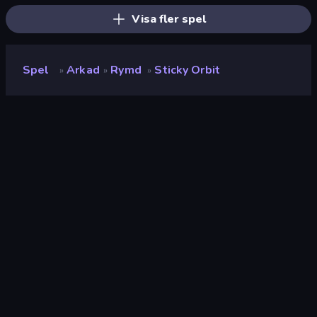
Visa fler spel
Spel
Arkad
Rymd
Sticky Orbit
»
»
»
Sticky Orbit
Betyg
(
baserat på de senaste 6
8.8
månaderna
)
Utgiven
maj 2026
Senast uppdaterad
maj 2026
Spelmotor
HTML5
Plattformar
Webbläsare (stationär dator,
mobil, surfplatta),
CrazyGames-appen (iOS,
Android)