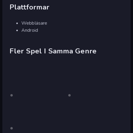
Plattformar
Webbläsare
Android
Fler Spel I Samma Genre
Slenderman
Endast
Slenderman
Endast
skrivbord
skrivbord
Must
Must
Die:
Die:
Graveyard
Sanatorium
2021
Slenderman
Endast