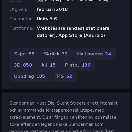
Utgiven
februari 2018
Spelmotor
Unity 5.6
Plattformar
Webbläsare (endast stationära
datorer), App Store (Android)
Skjut
88
Skräck
32
Halloween
24
3D
850
Jul
15
Pistol
136
Uppdrag
105
FPS
62
Slenderman Must Die: Silent Streets är ett intensivt
och skrämmande förstapersonsskjutspel med
skräckelement. Du är fångad i en liten by och måste
söka efter den legendariska Slenderman som
hemsöker gatorna - denna ikoniska figur har plågat