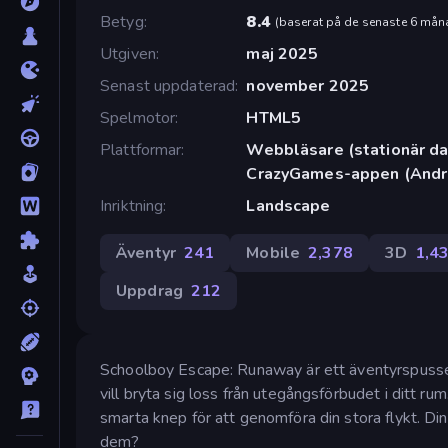
Betyg
8.4
(
baserat på de senaste 6 mån
Utgiven
maj 2025
Senast uppdaterad
november 2025
Spelmotor
HTML5
Plattformar
Webbläsare (stationär dat
CrazyGames-appen (Andr
Inriktning
Landscape
Äventyr
241
Mobile
2,378
3D
1,4
Uppdrag
212
Schoolboy Escape: Runaway är ett äventyrspusse
vill bryta sig loss från utegångsförbudet i ditt r
smarta knep för att genomföra din stora flykt. Di
dem?