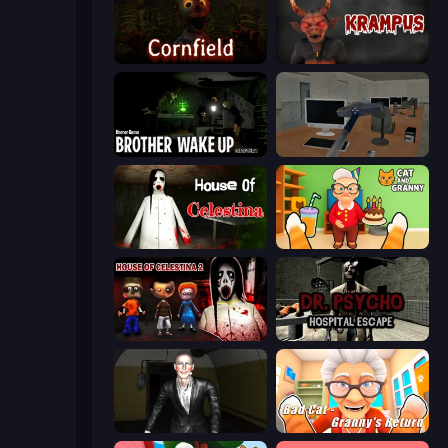
Cornfield
Krampus
Brother Wake Up
Office Horror Story
House of Celestina
Cat and Granny
House of Celestina: Chapter Two
Dr. Psycho: Hospital Escape
Case: Smile 2
Bad Cat - Granny's Return