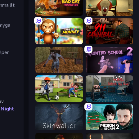
omma åt
Bad Cat Prankster
Death Attraction: Horror Game
smyga
Crazy Zoo Monkey
911: Cannibal
lper
Creepy Granny Scream: Scary Freddy
Haunted School 2
The Prank King
Hospital: Survive the Night
av
 Night
Skinwalker
Prison Escape 2