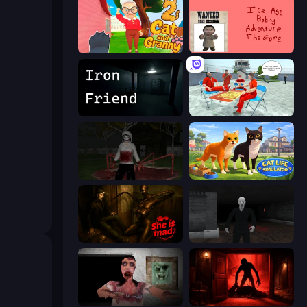
Cat and Granny 2
Kill the Ice Age Baby Adventure
Iron Friend
Alcatraz Prison Escape Plan
Jeff the Killer: Horrendous Smile
Cat Life Simulator 3D
She is Mad
Case: Smile
Silent House
Doors Castle