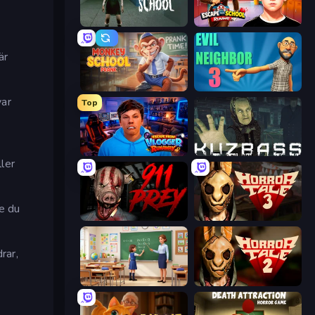
Haunted School
Escape from School: Runaway
är
Monkey School Prank
Evil Neighbor 3
var
Top
Escape from Vlogger: Runaway
Kuzbass Horror
ller
te du
911: Prey
Horror Tale 3: The Witch
rar,
High School Teacher Simulator
Horror Tale 2: Samantha