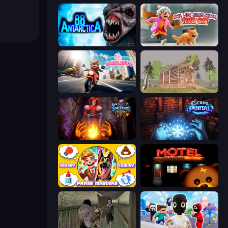
Antarctica 88
Cat Life Simulator: Devil Cat
Cat Life Simulator
Survive In The Forest
Sorcerers Refuge
Escape Portal
Johnny n Tommy - Prank Masters
Bear Haven