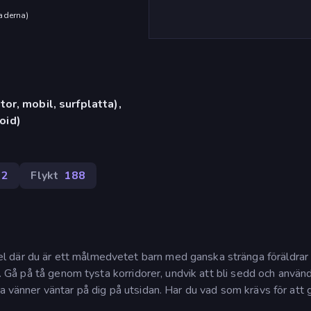
aderna
)
or, mobil, surfplatta),
oid)
32
Flykt
188
l där du är ett målmedvetet barn med ganska stränga föräldra
um. Gå på tå genom tysta korridorer, undvik att bli sedd och använ
na vänner väntar på dig på utsidan. Har du vad som krävs för att