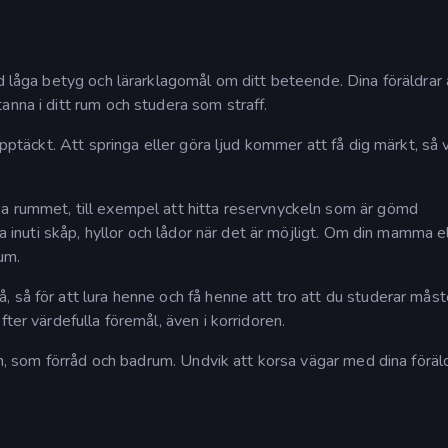
d låga betyg och lärarklagomål om ditt beteende. Dina föräldrar 
anna i ditt rum och studera som straff.
upptäckt. Att springa eller göra ljud kommer att få dig märkt, så 
a rummet, till exempel att hitta reservnyckeln som är gömd
la inuti skåp, hyllor och lådor när det är möjligt. Om din mamma e
um.
 så för att lura henne och få henne att tro att du studerar mås
ter värdefulla föremål, även i korridoren.
rum, som förråd och badrum. Undvik att korsa vägar med dina föräld