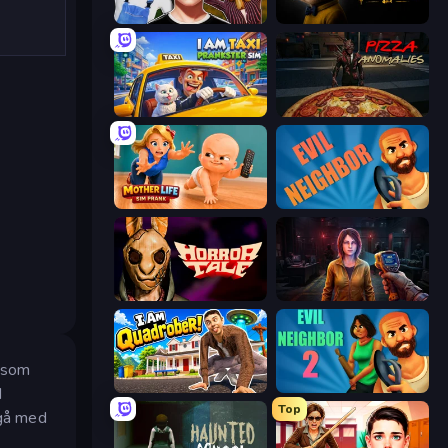
Schoolboy Escape 2
The Cat in Yellow
I Am Taxi Prankster Sim
Pizza Anomalies
Mother Life Simulator: Prank
Evil Neighbor
Horror Tale
Survival Zone Zombie Outbreak
r som
I Am Quadrober!
Evil Neighbor 2
d
Top
 gå med