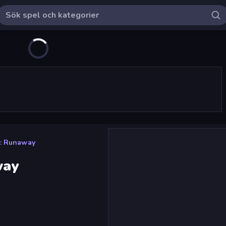
: Runaway
way