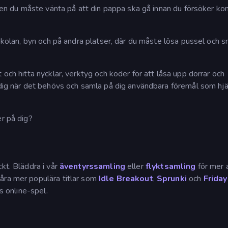
, men du måste vänta på att din pappa ska gå innan du försöker k
i skolan, byn och på andra platser, där du måste lösa pussel och 
 och hitta nycklar, verktyg och koder för att låsa upp dörrar och
m dig när det behövs och samla på dig användbara föremål som hjä
er på dig?
kt. Bläddra i vår
äventyrssamling
eller
flyktsamling
för mer 
åra mer populära titlar som
Idle Breakout
,
Sprunki
och
Friday
is online-spel.