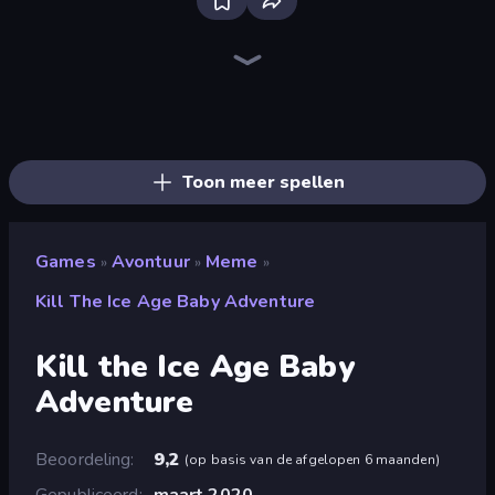
Bloxd.io
Ragdoll Archers
EvoWars.io
Veck.io
Piece of Cake: Merge and Bake
Racing Limits
Traffic Rider
Mahjongg Solitaire
Screw Out: Bolts and Nuts
Words of Wonders
Piles of Mahjong
Designville: Merge & Design
Miniblox
Space Waves
Stickman Clash
SkillWarz
Fortzone Battle Royale
Arrow Escape
Toon meer spellen
Games
Avontuur
Meme
»
»
»
Kill The Ice Age Baby Adventure
Kill the Ice Age Baby
Adventure
Beoordeling
9,2
(
op basis van de afgelopen 6 maanden
)
Gepubliceerd
maart 2020