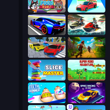
Funny Food Duel
Upgrade the Supercar 3D
Cyber Cars Punk Racing
Jetski Race
Real Cars Extreme Racing
Island of Treasures
Slice Master
Super Robo - Adventure
Teeth Runner
Space Racing 3D: Void