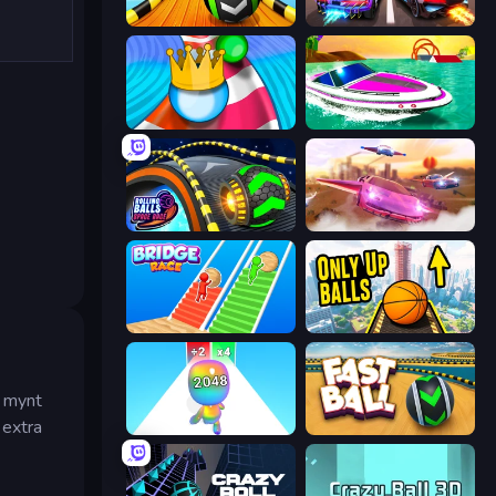
Sky Balls 3D
Night City Racing
Aquapark Balls Party
Jet Boat Racing
Rolling Balls Space Race
Ultimate Flying Car
Bridge Race
Only Up Balls
a mynt
 extra
Man Runner 2048
Fast Ball Jump