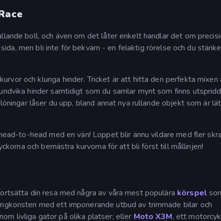
 Race
llande boll, och även om det låter enkelt handlar det om precis
l sida, men bli inte för bekväm - en felaktig rörelse och du stänker
vor och kluriga hinder. Tricket är att hitta den perfekta mixen 
 undvika hinder samtidigt som du samlar mynt som finns utsprid
elöningar låser du upp, bland annat nya rullande objekt som är lä
a head-to-head med en vän! Loppet blir ännu vildare med fler skr
yckorna och bemästra kurvorna för att bli först till mållinjen!
fortsätta din resa med några av våra mest populära
körspel
so
ftingkonsten med ett imponerande utbud av trimmade bilar och
m livliga gator på olika platser; eller
Moto X3M
, ett motorcy