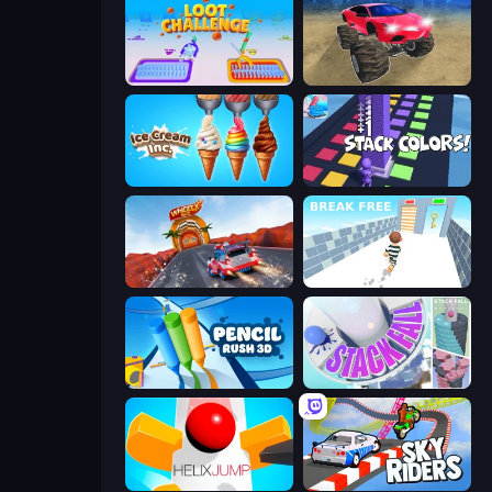
Loot Challenge
Monster Cars: Ultimate Simulator
Ice Cream Inc.
Stack Colors
WheelX Race
Break Free
Pencil Rush
Stack Fall
Helix Jump
Sky Riders