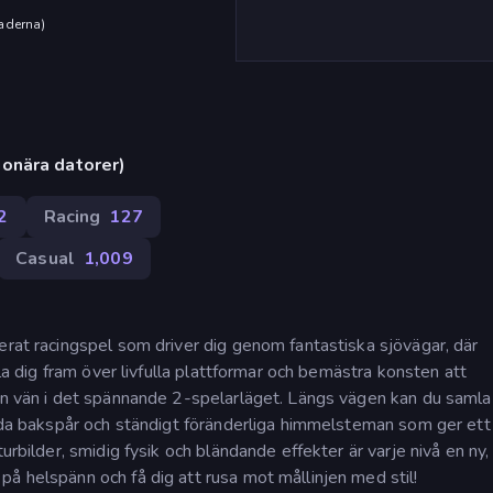
aderna
)
onära datorer)
2
Racing
127
Casual
1,009
erat racingspel som driver dig genom fantastiska sjövägar, där
lla dig fram över livfulla plattformar och bemästra konsten att
 en vän i det spännande 2-spelarläget. Längs vägen kan du saml
lada bakspår och ständigt föränderliga himmelsteman som ger ett
urbilder, smidig fysik och bländande effekter är varje nivå en ny,
å helspänn och få dig att rusa mot mållinjen med stil!