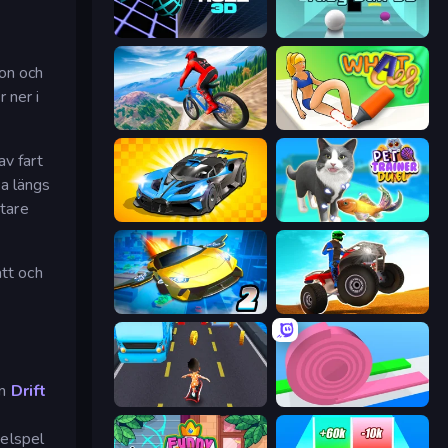
Crazy Roll 3D
Crazy Ball 3D
ion och
 ner i
Riders Downhill Racing
What a Leg
av fart
da längs
ttare
GT Cars Mega Ramps
Pet Trainer Duel
att och
Ultimate Flying Car 2
ATV Ultimate Offroad
m
Drift
Bus and Subway Runner
Layers Roll
kelspel