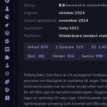
Betyg
8.9
(
baserat på de senaste 6 mån
Utgiven
oktober 2024
Senast uppdaterad
november 2024
Spelmotor
Unity 2022
Plattform
Webbläsare (endast stati
Arkad
670
2 Spelare
225
3D
1,43
Boll
182
Hinder
304
Samla
598
Rolling Balls Sea Race är ett avslappnat fysikbas
precision och hastighet är nycklarna till seger. Ru
kontrollera bollen när du tävlar ensam eller mot
för att låsa upp en rad unika bolldesigner, färgg
lager av spänning till varje lopp. Med hisnande nat
hjärtknipande utmaning som kommer att hålla dig p