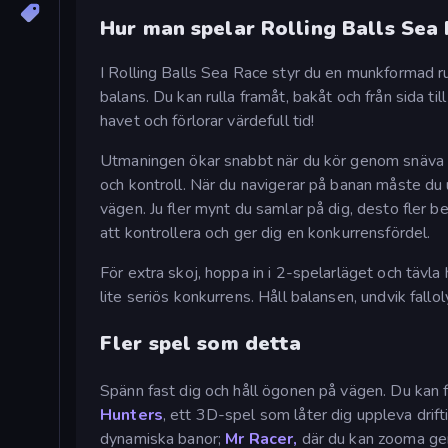
Hur man spelar Rolling Balls Sea
I Rolling Balls Sea Race styr du en munkformad ru
balans. Du kan rulla framåt, bakåt och från sida til
havet och förlorar värdefull tid!
Utmaningen ökar snabbt när du kör genom snäva kur
och kontroll. När du navigerar på banan måste du
vägen. Ju fler mynt du samlar på dig, desto fler b
att kontrollera och ger dig en konkurrensfördel.
För extra skoj, hoppa in i 2-spelarläget och tävl
lite seriös konkurrens. Håll balansen, undvik fallol
Fler spel som detta
Spänn fast dig och håll ögonen på vägen. Du kan 
Hunters
, ett 3D-spel som låter dig uppleva dri
dynamiska banor;
Mr Racer,
där du kan zooma geno