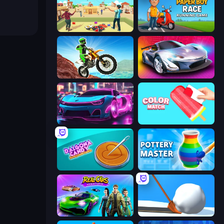
Kite Flying Sim
Paper Boy Race: Running Game
Dirt Bike Mad Skills
Grand Cyber City
Cyber Cars Punk Racing 2
Color Match
Dalgona Candy Honeycomb Cookie
Pottery Master
Real Cars Epic Stunts
Shovel 3D