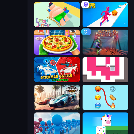
Lazy Jumper
Twerk Race 3D
Pizza Maker
Moto Maniac 2
Stickman battle 1-4 Players
Just Slide (Remastered)
Mega Ramp Car Game: Car Stunts
Emoji Puzzle!