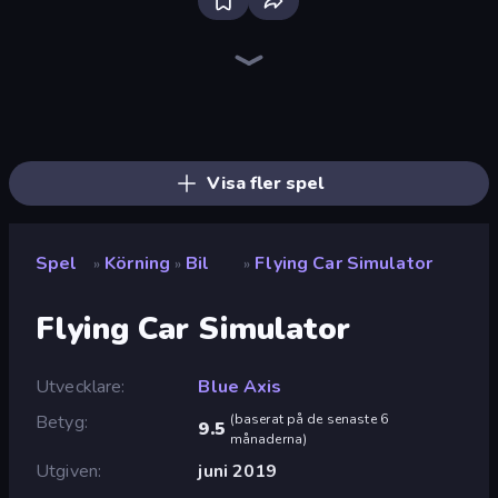
Deadly Descent
Racing Limits
Traffic Rider
Ramp Car VS Police: CHASE
Madness Cars Destroy
Moto Racing Club
Parking Fury 3D: Side Hustle
Racing in City
Hill Travel 3D
Hill Masters
Drive Quest
Real Drift World
Sportcars Crash
Wheelie Up
PolyTrack
Cargo Truck Driver Simulator
Sky Riders
Turbo Cars: Pipe Stunts
Visa fler spel
Spel
Körning
Bil
Flying Car Simulator
»
»
»
Flying Car Simulator
Utvecklare
Blue Axis
Betyg
(
baserat på de senaste 6
9.5
månaderna
)
Utgiven
juni 2019