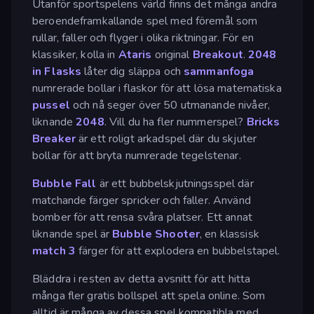
Utanför sportspelens värld finns det många andra
beroendeframkallande spel med föremål som
rullar, faller och flyger i olika riktningar. För en
klassiker, kolla in
Ataris
original
Breakout
.
2048
in Flasks
låter dig släppa och
sammanfoga
numrerade bollar i flaskor för att lösa matematiska
pussel
och nå seger över 50 utmanande nivåer,
liknande
2048
. Vill du ha fler nummerspel?
Bricks
Breaker
är ett roligt arkadspel där du skjuter
bollar för att bryta numrerade tegelstenar.
Bubble Fall
är ett bubbelskjutningsspel där
matchande färger spricker och faller. Använd
bomber för att rensa svåra platser. Ett annat
liknande spel är
Bubble Shooter
, en klassisk
match 3
färger för att explodera en bubbelstapel.
Bläddra i resten av detta avsnitt för att hitta
många fler gratis bollspel att spela online. Som
alltid är många av dessa spel kompatibla med