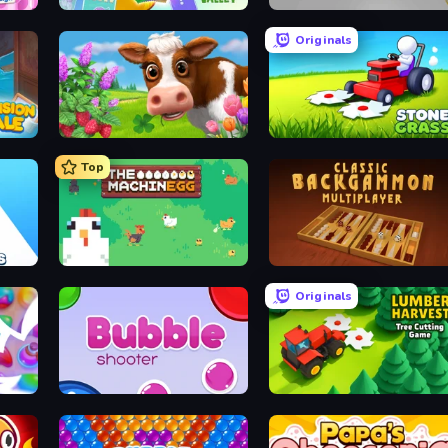
sign
Farm Merge Valley
Hexa Sort
Originals
rets
Country Life Meadows
Stone Grass: Mowing Simulat
Top
Count Masters: Stickman Games
The MachinEGG
Backgammon Online
Originals
Bubble Shooter
Lumber Harvest: Tree Cutting G