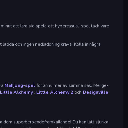
inut att lära sig spela ett hypercasual-spel tack vare
 ladda och ingen nedladdning krävs. Kolla in några
åra
Mahjong-spel
för ännu mer av samma sak. Merge-
Little Alchemy
,
Little Alchemy 2
och
Designville
öra dem superberoendeframkallande! Du kan lätt sjunka