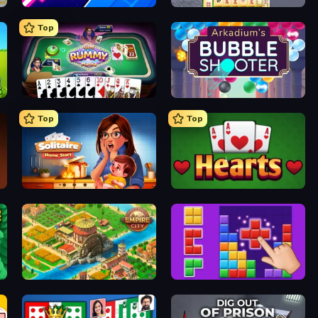
Space Waves
Mahjong Online
Top
or
Gin Rummy Mania
Arkadium's Bubble Shooter
Top
Top
Solitaire Home Story
Hearts: Classic
ame
Empire City
BlockBuster Puzzle