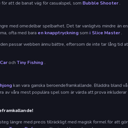
för att de banat väg för casualspel, som
Bubble Shooter
.
gre med omedelbar spelbarhet. Det tar vanligtvis mindre än en m
rna, ofta med bara
en knapptryckning
som
i Slice Master
.
n passar webben ännu bättre, eftersom de inte tar lång tid att
 Car
och
Tiny Fishing
.
ahjong
kan vara ganska beroendeframkallande. Bläddra bland v
ra av våra mest populära spel som är värda att prova inkluderar
eframkallande!
steg längre med precis tillräckligt med magisk formel för att g