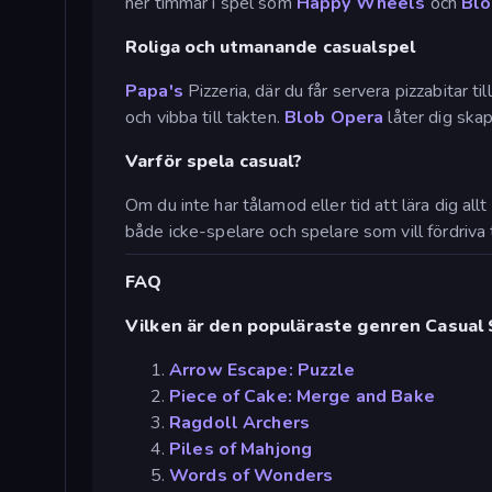
ner timmar i spel som
Happy Wheels
och
Blo
Roliga och utmanande casualspel
Papa's
Pizzeria, där du får servera pizzabitar ti
och vibba till takten.
Blob Opera
låter dig skap
Varför spela casual?
Om du inte har tålamod eller tid att lära dig al
både icke-spelare och spelare som vill fördriva t
FAQ
Vilken är den populäraste genren Casual 
Arrow Escape: Puzzle
Piece of Cake: Merge and Bake
Ragdoll Archers
Piles of Mahjong
Words of Wonders