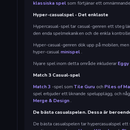
klassiska spel
som förtjänar ett omnämnande 
Hyper-casualspel - Det enklaste
Hypercasual-spel tar casual-genren ett steg län
den enda spelmekaniken och de enkla kontrolle
Hyper-casual-genren dök upp på mobilen, men de
hyper-casual
minispel
.
Nyare spel inom detta område inkluderar
Eggy
Match 3 Casual-spel
Match 3
-spel som
Tile Guru
och
Piles of M
spel erbjuder ett liknande spelupplägg, och någ
Merge & Design
.
De bästa casualspelen. Dessa är beroend
De bästa casualspelen tar hypercasualspel ett 