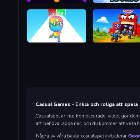
Bubble Story
Toonle
Man Runner 2048
TimeWarriors
Casual Games - Enkla och roliga att spela
Casualspel är inte komplicerade, vilket gör dem 
att behöva ladda ner, och du kommer att veta hu
Några av våra bästa casualspel inkluderar
Geom