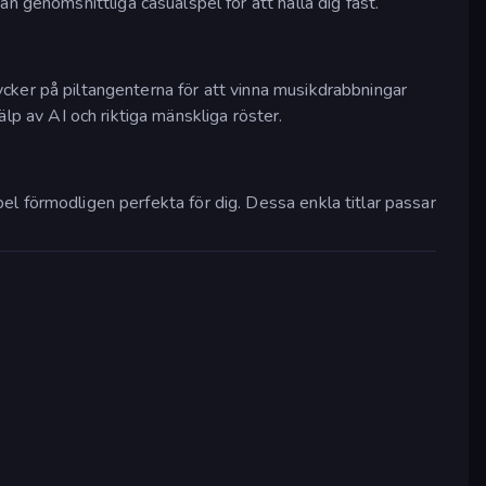
n genomsnittliga casualspel för att hålla dig fast.
ycker på piltangenterna för att vinna musikdrabbningar
lp av AI och riktiga mänskliga röster.
pel förmodligen perfekta för dig. Dessa enkla titlar passar