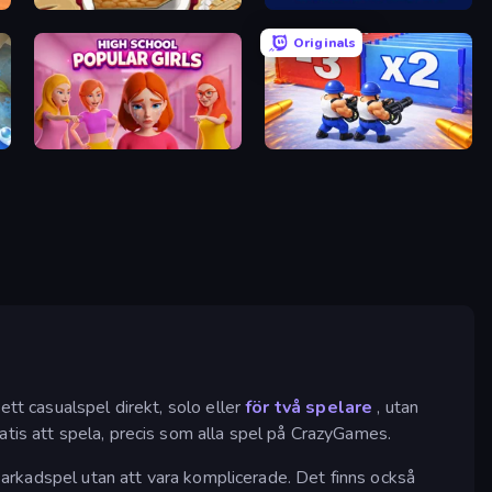
Papa's Bakeria
Trash Flow
Originals
High School Popular Girls
Battle Brigade
ett casualspel direkt, solo eller
för två spelare
, utan
atis att spela, precis som alla spel på CrazyGames.
 arkadspel utan att vara komplicerade. Det finns också