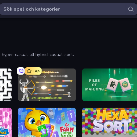
n hyper-casual till hybrid-casual-spel.
Top
Ragdoll Archers
Piles of Mahjong