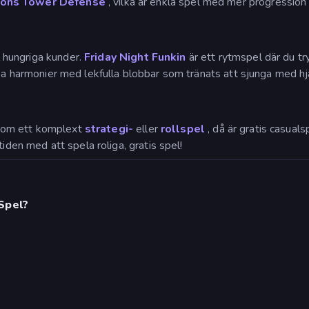
ons Tower Defense
, vilka är enkla spel med mer progression ä
ll hungriga kunder.
Friday Night Funkin
är ett rytmspel där du tr
a harmonier med lekfulla blobbar som tränats att sjunga med hjä
lt om ett komplext
strategi-
eller
rollspel
, då är gratis casuals
iden med att spela roliga, gratis spel!
Spel?