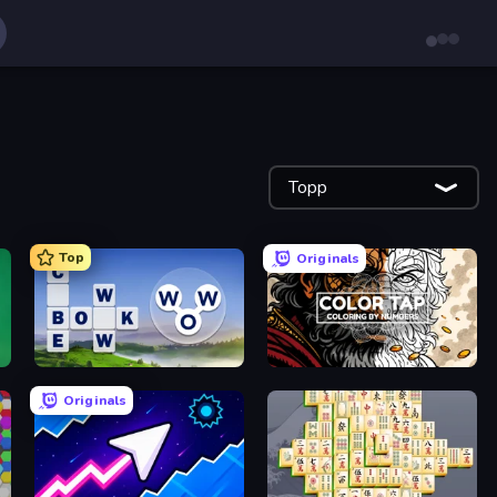
Topp
Top
Originals
Words of Wonders
Color Tap: Coloring by Numbers
Originals