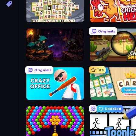
Mahjong Titans
Chicken Hell
Originals
Dungeon Descent
Camo Sniper
Top
Originals
Crazy Office: Slap and Smash!
Card Solitaire: Word Ga
Updated