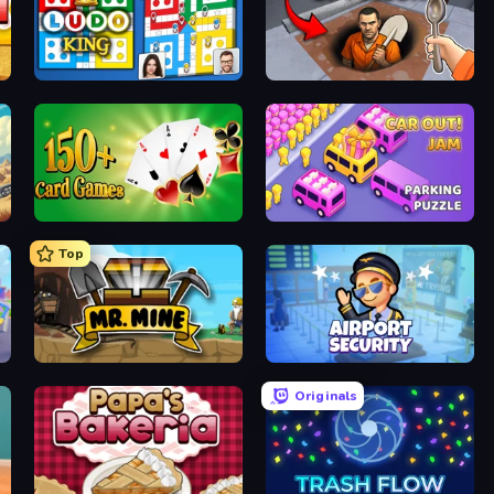
Ludo King
Dig out of Prison
Classic Card Games Collection
Car OUT! Jam Parking Puzzle
Top
Mr. Mine
Airport Security
Originals