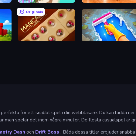
Papa's Freezeria
Mother Life Simulator: Prank
Originals
Mancala Classic
Hotel Rush: Merge Story
perfekta för ett snabbt spel i din webbläsare. Du kan ladda ner 
r man spelar det inom några minuter. De flesta casualspel är gr
etry Dash
och
Drift Boss
. Båda dessa titlar erbjuder snabba