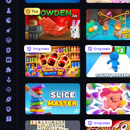
Four Colors
Designville: Merge & De
Top
Grow A Garden | Growden.io
Mansion Tale: Merge Sec
Originals
Originals
Goods Triple Match 3D
Slice Master
Match Arena
Originals