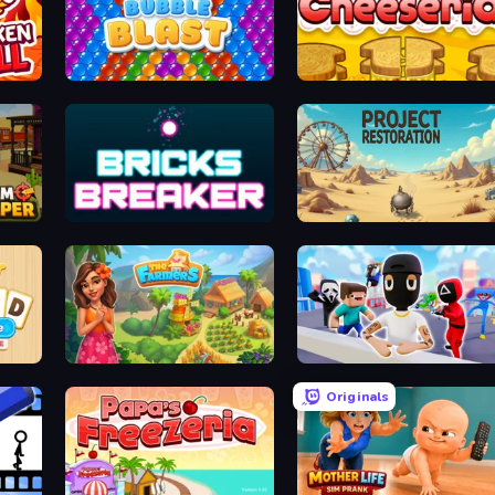
Bubble Blast
Papa's Cheeseria
Bricks Breaker
Project Restoration
me
The Farmers
Mr. Dude: Online Multiverse Challenge
Originals