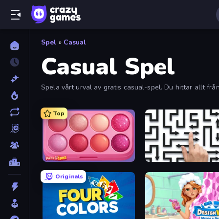
Spel
»
Casual
Casual Spel
Spela vårt urval av gratis casual-spel. Du hittar allt frå
Top
Piece of Cake: Merge and Bake
Arrow Escape: Puzzle
Originals