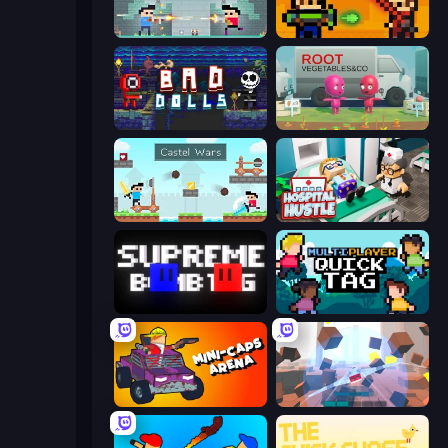
Castle Wars: New Era
Castle Wars: Modern
Bad Dolls
Root Vegetables & Co
Castle Wars
Hospital Hustle
Supreme Bomb Tag
Multiplayer Quick Tag
Mini-Caps: Arena
Cubic Rush