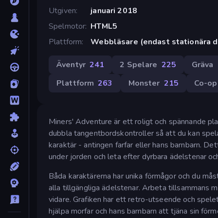
Utgiven
januari 2018
Spelmotor
HTML5
Plattform
Webbläsare (endast stationära d
Äventyr
241
2 Spelare
225
Gräva
Plattform
263
Monster
215
Co-op
Miners' Adventure är ett roligt och spännande pla
dubbla tangentbordskontroller så att du kan spela
karaktär - antingen farfar eller hans barnbarn. D
under jorden och leta efter dyrbara ädelstenar oc
Båda karaktärerna har unika förmågor och du måst
alla tillgängliga ädelstenar. Arbeta tillsammans m
vidare. Grafiken har ett retro-utseende och spele
hjälpa morfar och hans barnbarn att tjäna sin fö