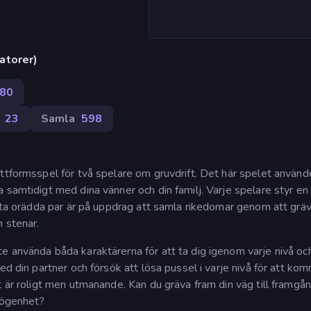
atorer)
80
23
Samla
598
ttformsspel för två spelare om gruvdrift. Det här spelet använd
 samtidigt med dina vänner och din familj. Varje spelare styr en
etta orädda par är på uppdrag att samla rikedomar genom att grä
h stenar.
e använda båda karaktärerna för att ta dig igenom varje nivå oc
ed din partner och försök att lösa pussel i varje nivå för att ko
t är roligt men utmanande. Kan du gräva fram din väg till framgå
rmögenhet?