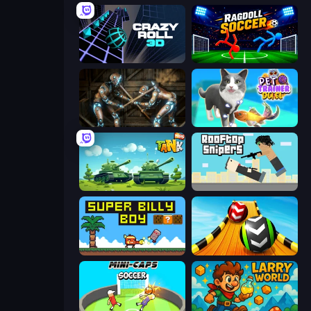
Crazy Roll 3D
Ragdoll Soccer 2 Players
Striker Dummies
Pet Trainer Duel
Tank Wars
Rooftop Snipers
Super Billy Boy
Sky Balls 3D