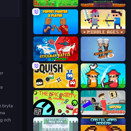
Super Robo - Adventure
Duo
Puppet Fighter 2 Player
Castle Wars: Middle Ages
Stickman battle 1-4 Players
Rush Hour Cafe
er
va
Squish
Farmer Challenge Party
h bryta
mma
The Epic Party
House of Hazards
ng och