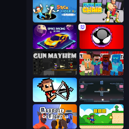
Stickhole.io
Push My Chair
Space Racing 3D: Void
Splatmans
Gun Mayhem
TNTcraft
Stick Archers Battle
Arena
Ragdoll Fight
Steve's World