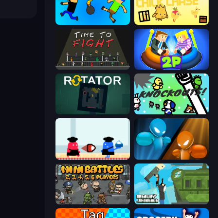
Mini-Caps: Bombs
The Chick Chase
Time to Fight
Ragdoll Arena 2 Player
Rotator
KNOCKOUTS!
Clash of Cakes
Drunken Boxing
MiniBattles
Getaway Shootout