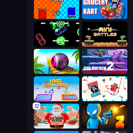
2 Player Tag
Grocery Kart
Glowit - Two Players
12 MiniBattles
Rolling Balls Sea Race
Gun Mayhem 2
Loot Challenge
Press A to Party
Idle Planet: Gym Tycoon
Drunken Duel 2