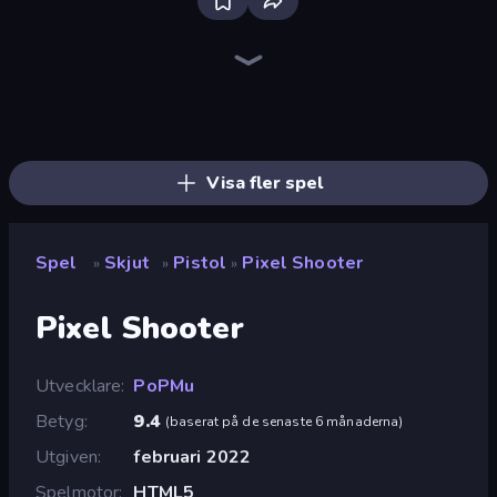
SkillWarz
Fragen
Sniper Mission
Command Strike FPS
Gunblood
Apple Shooter
Time Shooter 2
Sniper Shot: Bullet Time
Wild Hunter 3D
CS: Chaos Squad
The Battleground
Redcoats.io
Ships Battlefield 3D
Time Shooter 3: SWAT
Doomsday Shooter
Western Sniper
Duck Hunt
Shoot Brainrot
Visa fler spel
Spel
Skjut
Pistol
Pixel Shooter
»
»
»
Pixel Shooter
Utvecklare
PoPMu
Betyg
9.4
(
baserat på de senaste 6 månaderna
)
Utgiven
februari 2022
Spelmotor
HTML5