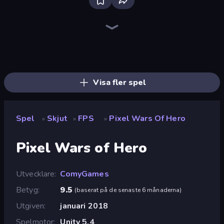
Bloxd.io
Ragdoll Archers
EvoWars.io
Veck.io
Piece of Cake: Merge and Bake
Racing Limits
Traffic Rider
Mahjongg Solitaire
Screw Out: Bolts and Nuts
Words of Wonders
Piles of Mahjong
Designville: Merge & Design
Miniblox
Stickman Clash
Space Waves
SkillWarz
Fortzone Battle Royale
Arrow Escape
Visa fler spel
Spel
Skjut
FPS
Pixel Wars Of Hero
»
»
»
Pixel Wars of Hero
Utvecklare
ComyGames
Betyg
9.5
(
baserat på de senaste 6 månaderna
)
Utgiven
januari 2018
Spelmotor
Unity 5.4