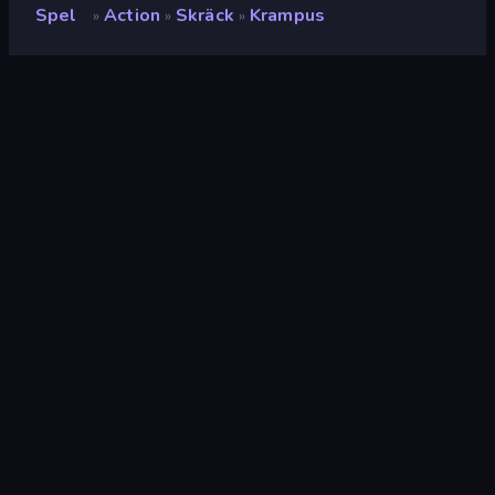
Spel
Action
Skräck
Krampus
»
»
»
Krampus
Utvecklare
Alexandr
Betyg
(
baserat på de senaste 6
8.7
månaderna
)
Utgiven
juli 2022
Senast uppdaterad
juni 2023
Spelmotor
Unity 2022
Plattformar
Webbläsare (stationär dator,
mobil, surfplatta),
CrazyGames-appen (Android),
Steam
Inriktning
Landscape