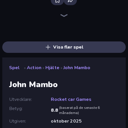
Bloxd.io
Ragdoll Archers
EvoWars.io
Piece of Cake: Merge and Bake
Veck.io
Racing Limits
Traffic Rider
Mahjongg Solitaire
Screw Out: Bolts and Nuts
Words of Wonders
Piles of Mahjong
Designville: Merge & Design
Miniblox
Space Waves
Stickman Clash
SkillWarz
Fortzone Battle Royale
Arrow Escape
Visa fler spel
Spel
Action
Hjälte
John Mambo
»
»
»
John Mambo
Utvecklare
Rocket car Games
Betyg
(
baserat på de senaste 6
8.8
månaderna
)
Utgiven
oktober 2025