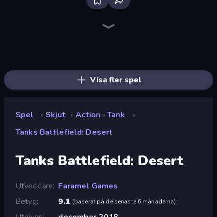
Bloxd.io
Ragdoll Archers
EvoWars.io
Piece of Cake: Merge and Bake
Veck.io
Traffic Rider
Racing Limits
Mahjongg Solitaire
Screw Out: Bolts and Nuts
Words of Wonders
Piles of Mahjong
Designville: Merge & Design
Space Waves
Miniblox
SkillWarz
Stickman Clash
Fortzone Battle Royale
Arrow Escape
Visa fler spel
Spel
Skjut
Action
Tank
»
»
»
»
Tanks Battlefield: Desert
Tanks Battlefield: Desert
Utvecklare
Faramel Games
Betyg
9.1
(
baserat på de senaste 6 månaderna
)
Utgiven
december 2018