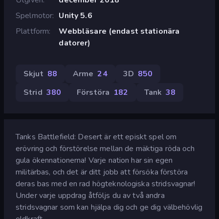
Spelmotor
Unity 5.6
Plattform
Webbläsare (endast stationära
datorer)
Skjut
88
Arme
24
3D
850
Strid
380
Förstöra
182
Tank
38
Tanks Battlefield: Desert är ett episkt spel om
erövring och förstörelse mellan de mäktiga röda och
gula ökennationerna! Varje nation har sin egen
militärbas, och det är ditt jobb att försöka förstöra
deras bas med en rad högteknologiska stridsvagnar!
Under varje uppdrag åtföljs du av två andra
stridsvagnar som kan hjälpa dig och ge dig välbehövlig
eldkraft.