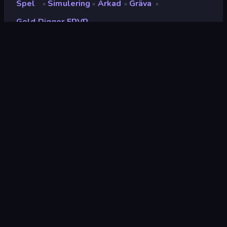
Spel
Simulering
Arkad
Gräva
»
»
»
»
Gold Digger FRVR
Gold Digger FRVR
Utvecklare
Chris Benjaminsen
Betyg
9.1
(
baserat på de senaste 6 månaderna
)
Utgiven
mars 2019
Spelmotor
Externally hosted (iframe)
Plattformar
Webbläsare (stationär dator, mobil,
surfplatta), CrazyGames-appen (iOS,
Android)
Wiki sidor
Fandom
Simulering
307
Mobile
2,352