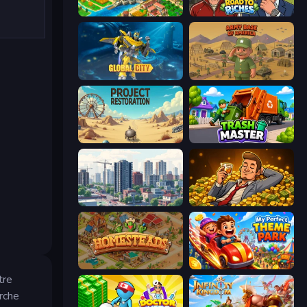
Empire City
Life Simulator: Road to Riches
Global City
Army Base Of America
Project Restoration
Trash Master
SuperCity 3D
Idle Billionaire Tycoon
Homesteads: Dream Farm
My Perfect Theme Park
tre
rche