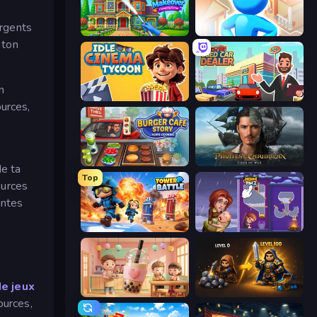
urgents
Home Makeover Cleaning Game
City Builder
 ton
n
Idle Cinema Tycoon
Used Car Dealer Tycoon
urces,
Burger Cafe Story ASMR Cooking
Pirates of the Caribbean: ToW
de ta
Top
ources
antes
Tower Battle
Home Pin 2
de jeux
Boba Shop
Gothic Story RPG
ources,