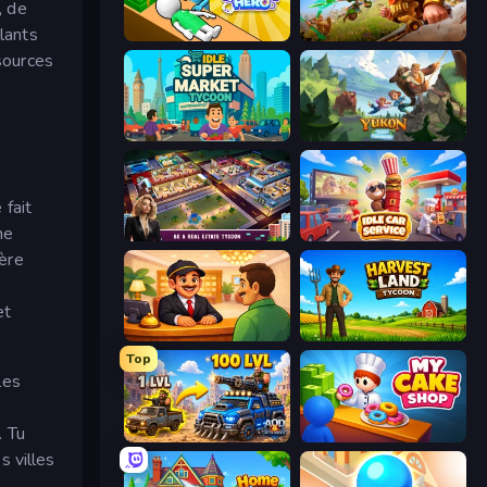
, de
llants
Doctor Hero
Infinity Kingdom
ssources
Idle Supermarket Tycoon
Yukon: Family Adventure
 fait
he
LandLord - Real Estate Tycoon
Idle Car Service: Tycoon
ière
et
Idle Hotel Empire Tycoon
Harvest Land Tycoon
Top
les
. Tu
AOD - Art Of Defense
My Cake Shop
s villes