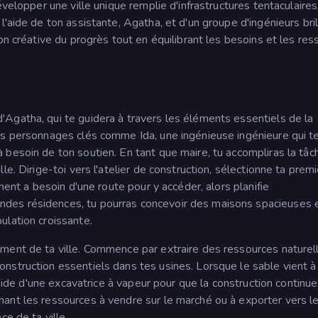
évelopper une ville unique remplie d'infrastructures tentaculaires
'aide de ton assistante, Agatha, et d'un groupe d'ingénieurs bri
on créative du progrès tout en équilibrant les besoins et les re
Agatha, qui te guidera à travers les éléments essentiels de la
es personnages clés comme Ida, une ingénieuse ingénieure qui te
besoin de ton soutien. En tant que maire, tu accompliras la tâc
e. Dirige-toi vers l'atelier de construction, sélectionne ta prem
ment a besoin d'une route pour y accéder, alors planifie
des résidences, tu pourras concevoir des maisons spacieuses 
ulation croissante.
ment de ta ville. Commence par extraire des ressources naturel
nstruction essentiels dans tes usines. Lorsque le sable vient à
'aide d'une excavatrice à vapeur pour que la construction continue
ant les ressources à vendre sur le marché ou à exporter vers le
ce de ta ville.