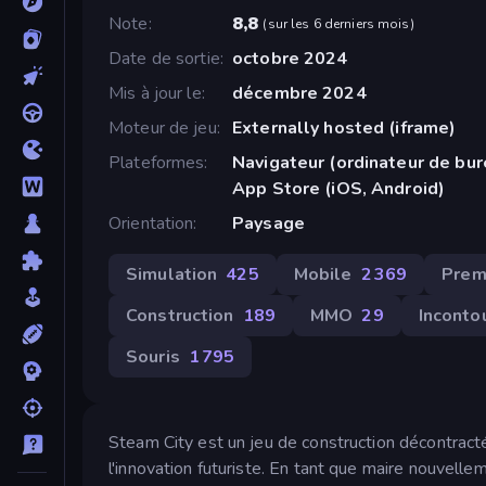
Note
8,8
(
sur les 6 derniers mois
)
Date de sortie
octobre 2024
Mis à jour le
décembre 2024
Moteur de jeu
Externally hosted (iframe)
Plateformes
Navigateur (ordinateur de bur
App Store (iOS, Android)
Orientation
Paysage
Simulation
425
Mobile
2 369
Prem
Construction
189
MMO
29
Inconto
Souris
1 795
Steam City est un jeu de construction décontract
l'innovation futuriste. En tant que maire nouvel