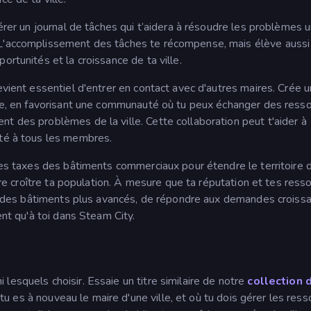
gérer un journal de tâches qui t’aidera à résoudre les problèmes 
 L'accomplissement des tâches te récompense, mais élève aussi
ortunités et la croissance de ta ville.
evient essentiel d'entrer en contact avec d'autres maires. Crée u
ndre, en favorisant une communauté où tu peux échanger des resso
t des problèmes de la ville. Cette collaboration peut t'aider à
ité à tous les membres.
 les taxes des bâtiments commerciaux pour étendre le territoire 
aire croître ta population. À mesure que ta réputation et tes ress
ire des bâtiments plus avancés, de répondre aux demandes croiss
ent qu'à toi dans Steam City.
 lesquels choisir. Essaie un titre similaire de notre
collection 
 tu es à nouveau le maire d'une ville, et où tu dois gérer les ress