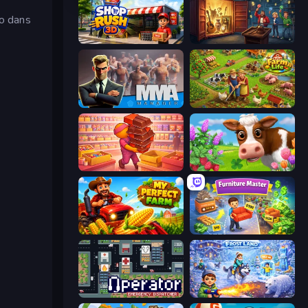
ro dans
Shop Rush 3D
Container Auction
MMA Manager 2
Farm Life
Candy Packing Store
Country Life Meadows
My Perfect Farm
Furniture Master: Idle Tycoon
Operator: Emergency Dispatcher
Frost Land - Snow Survival