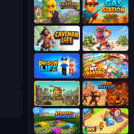
The Hustler
Gas Station
Caveman Life
Donut Place
Prison Life
My bakery
The Garbaggio Hotel
Last Bastion
Traffic Architect
Lumberjack 3D Simulator