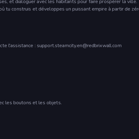
, et dialoguer avec les habitants pour faire prospérer la ville.
 où tu construis et développes un puissant empire à partir de zé
cte l'assistance :
support.steamcity.en@redbrixwall.com
vec les boutons et les objets.