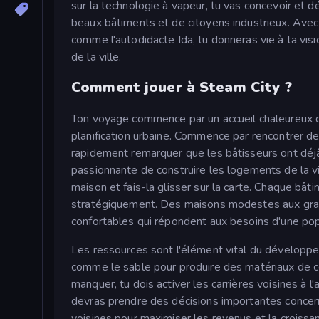
sur la technologie à vapeur, tu vas concevoir et d
beaux bâtiments et de citoyens industrieux. Avec l
comme l'autodidacte Ida, tu donneras vie à ta visi
de la ville.
Comment jouer à Steam City ?
Ton voyage commence par un accueil chaleureux d'
planification urbaine. Commence par rencontrer d
rapidement remarquer que les bâtisseurs ont déjà 
passionnante de construire les logements de la vill
maison et fais-la glisser sur la carte. Chaque bâti
stratégiquement. Des maisons modestes aux gran
confortables qui répondent aux besoins d'une pop
Les ressources sont l'élément vital du développe
comme le sable pour produire des matériaux de co
manquer, tu dois activer les carrières voisines à l
devras prendre des décisions importantes concern
voisines pour maximiser les revenus et la croissan