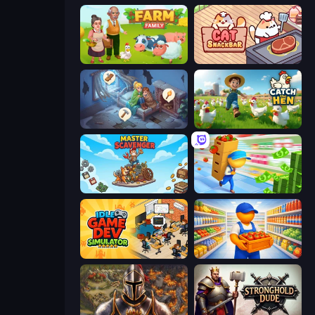
Farm Family
Cat Snack Bar
Merge Haven
Catch the Hen
Master Scavenger
Supermarket Empire
Idle Game Dev Simulator
Supermarket Manager