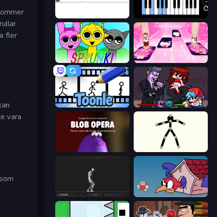
 kommer
Dino Game
Virtual Online Piano
ullar
a fler
Sprunki
Catch Tiles: Piano Game
 kan
Toonle
Friday Night Funkin'
e vara
Blob Opera
Stick Animator
m
ersom
Skeleton Simulator
Cuphead