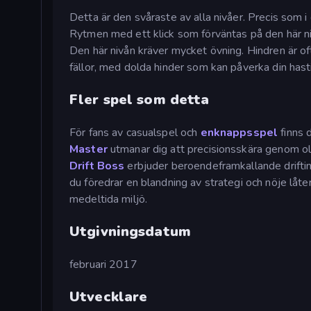
Detta är den svåraste av alla nivåer. Precis som
Rytmen med ett klick som förväntas på den här niv
Den här nivån kräver mycket övning. Hindren är ofta
fällor, med dolda hinder som kan påverka din hasti
Fler spel som detta
För fans av casualspel och
enknappsspel
finns d
Master
utmanar dig att precisionsskära genom oli
Drift Boss
erbjuder beroendeframkallande drifti
du föredrar en blandning av strategi och nöje låte
medeltida miljö.
Utgivningsdatum
februari 2017
Utvecklare