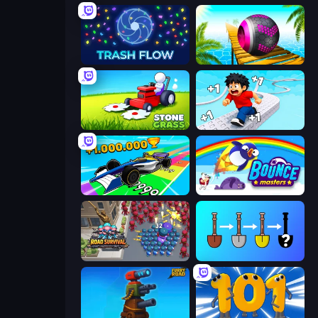
Trash Flow
Rolling Balls Sea Race
Stone Grass: Mowing Simulator
Speed per Click: Obby
Obby Car Challenge: Drive
Bouncemasters
Road Survival
Merge Tools - Merge and Dig