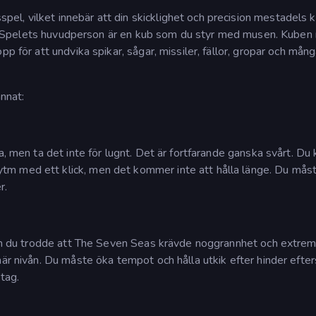
el, vilket innebär att din skicklighet och precision mestadels
ick. Spelets huvudperson är en kub som du styr med musen. Kuben r
p för att undvika spikar, sågar, missiler, fällor, gropar och mång
annat:
a, men ta det inte för lugnt. Det är fortfarande ganska svårt. Du
m med ett klick, men det kommer inte att hålla länge. Du måst
r.
. Om du trodde att The Seven Seas krävde noggrannhet och extre
här nivån. Du måste öka tempot och hålla utkik efter hinder eft
tag.