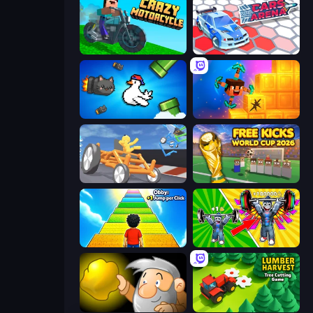
Crazy Motorcycle
Cars Arena
Honk
Merge & Dig!
Draw Crash Race
Free Kicks World Cup 2026
Obby: +1 Jump per Click
Obby: Gym Simulator, Escape
Gold Miner
Lumber Harvest: Tree Cutting Game