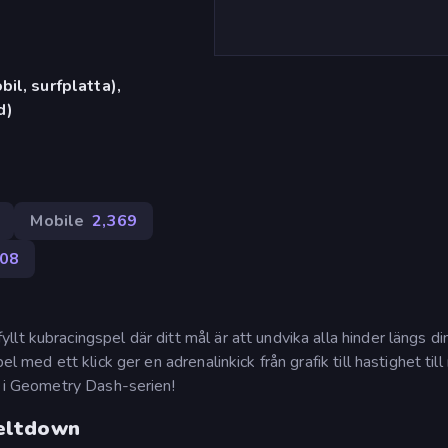
il, surfplatta),
d)
Mobile
2,369
008
lt kubracingspel där ditt mål är att undvika alla hinder längs di
l med ett klick ger en adrenalinkick från grafik till hastighet till
t i Geometry Dash-serien!
eltdown