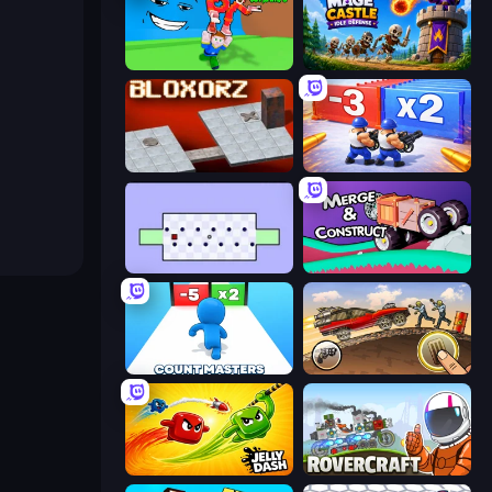
Escape Tsunami for Brainrots!
Mage Castle Idle Defense
Bloxorz
Battle Brigade
World's Hardest Game
Merge & Construct
Count Masters: Stickman Games
Earn to Die: Zombie Ride
Jelly Dash
Rovercraft