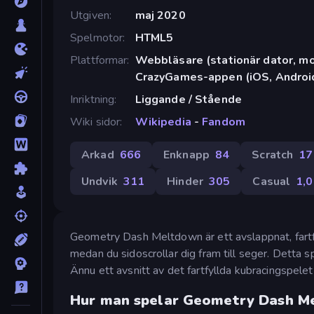
Utgiven
maj 2020
Spelmotor
HTML5
Plattformar
Webbläsare (stationär dator, mob
CrazyGames-appen (iOS, Androi
Inriktning
Liggande / Stående
Wiki sidor
Wikipedia
-
Fandom
Arkad
666
Enknapp
84
Scratch
17
Undvik
311
Hinder
305
Casual
1,
Geometry Dash Meltdown är ett avslappnat, fartfyl
medan du sidoscrollar dig fram till seger. Detta spe
Ännu ett avsnitt av det fartfyllda kubracingspele
Hur man spelar Geometry Dash M