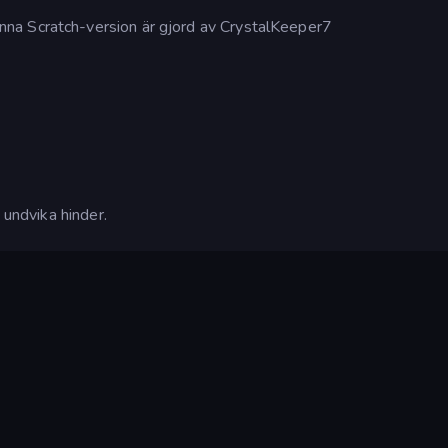
na Scratch-version är gjord av CrystalKeeper7
 undvika hinder.