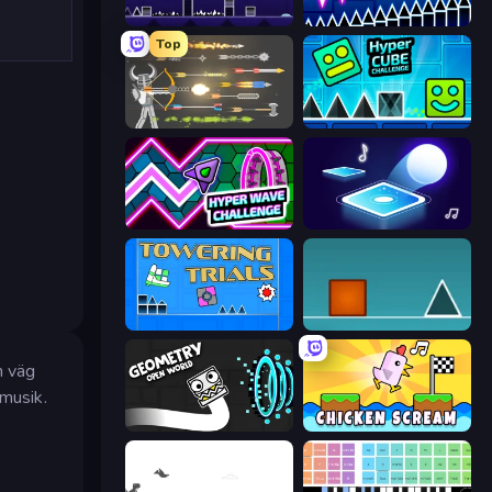
Geometry Game
Wave Dash: Geometry Arrow
Top
Ragdoll Archers
Hyper Cube Challenge
Hyper Wave Challenge
Tile Jumper 3D
Towering Trials
The Impossible Game
n väg
 musik.
Geometry: Open World
Chicken Scream