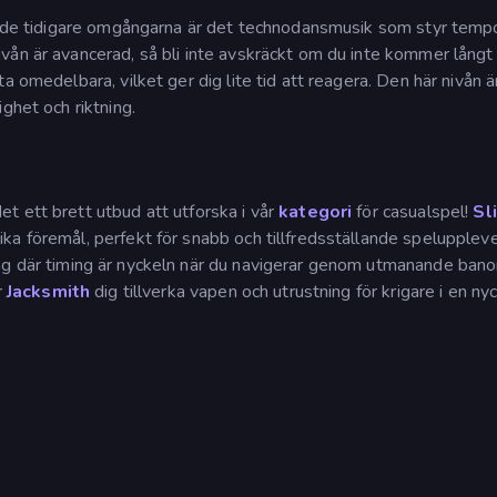
 i de tidigare omgångarna är det technodansmusik som styr temp
ån är avancerad, så bli inte avskräckt om du inte kommer långt 
 omedelbara, vilket ger dig lite tid att reagera. Den här nivån är
ghet och riktning.
et ett brett utbud att utforska i vår
kategori
för casualspel!
Sl
ka föremål, perfekt för snabb och tillfredsställande speluppleve
ng där timing är nyckeln när du navigerar genom utmanande ban
r
Jacksmith
dig tillverka vapen och utrustning för krigare i en nyc