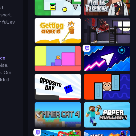
ot.
snart.
Appel
Mafia Takedown
 full av
Getting Over It
The Visitor
ice
lse.
Level EATEN!
Space Waves
or. Om
kfull
Opposite Day
Lava and Aqua
Miner Cat 4
Paper Minecraft